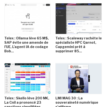
Telex : Ollama lève 65 M$,
Telex : Scaleway rachète le
SAP évite une amende de
spécialiste HPC Qarnot,
l'UE, L'agent IA de codage
Capgemini prêt à
Bob...
supprimer 85...
Telex : Skello lève 200 M€,
LMI MAG 30 : La
La Cnil a prononcé 23
souveraineté numérique
sanctions simplifiées
s'affirme