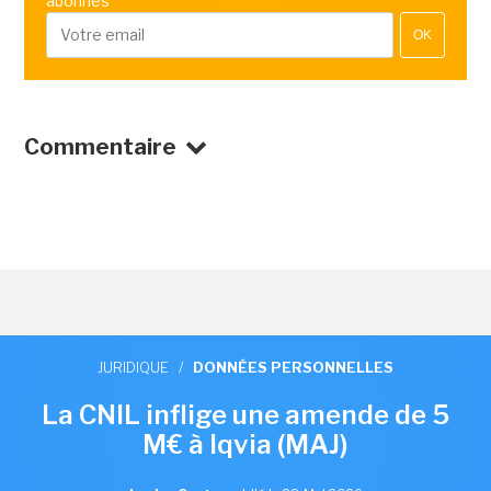
abonnés
OK
Commentaire
JURIDIQUE
/
DONNÉES PERSONNELLES
La CNIL inflige une amende de 5
M€ à Iqvia (MAJ)