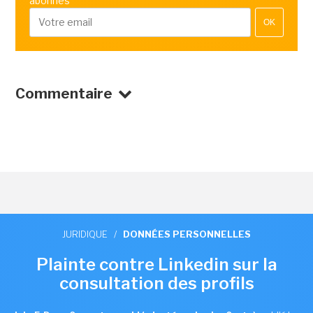
abonnés
OK
Commentaire
JURIDIQUE
/
DONNÉES PERSONNELLES
Plainte contre Linkedin sur la
consultation des profils