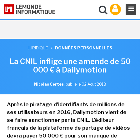
JURIDIQUE
/
DONNÉES PERSONNELLES
La CNIL inflige une amende de 50
000 € à Dailymotion
Nicolas Certes
,
publié le 02 Aout 2018
Après le piratage d'identifiants de millions de
ses utilisateurs en 2016, Dailymotion vient de
se faire sanctionner par la CNIL. L'éditeur
français de la plateforme de partage de vidéos
devra payer 50 000 € pour son manque de