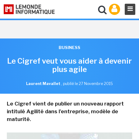
BUSINESS
Le Cigref veut vous aider à devenir
plus agile
Laurent Mavallet
,
publié le 27 Novembre 2015
Le Cigref vient de publier un nouveau rapport
intitulé Agilité dans l'entreprise, modèle de
maturité.