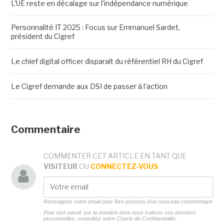
L'UE reste en décalage sur l'indépendance numérique
Personnalité IT 2025 : Focus sur Emmanuel Sardet,
président du Cigref
Le chief digital officer disparaît du référentiel RH du Cigref
Le Cigref demande aux DSI de passer à l'action
Commentaire
COMMENTER CET ARTICLE EN TANT QUE
VISITEUR
OU
CONNECTEZ-VOUS
Renseignez votre email pour être prévenu d'un nouveau commentaire
Pour tout savoir sur la manière dont nous traitons vos données
personnelles, consultez notre
Charte de Confidentialité.