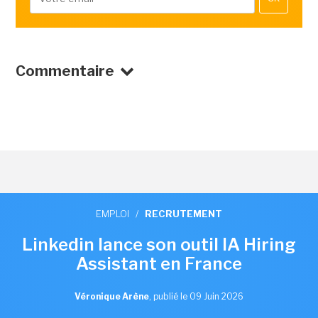
Commentaire
EMPLOI
/
RECRUTEMENT
Linkedin lance son outil IA Hiring
Assistant en France
Véronique Arène
,
publié le 09 Juin 2026