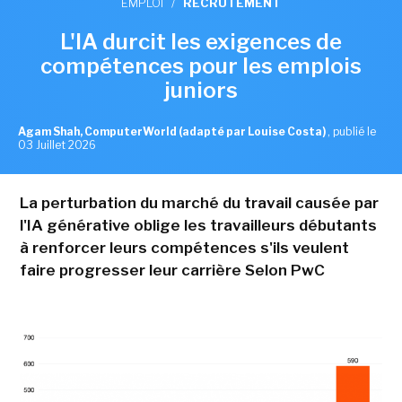
EMPLOI
/
RECRUTEMENT
L'IA durcit les exigences de
compétences pour les emplois
juniors
Agam Shah, ComputerWorld (adapté par Louise Costa)
,
publié le
03 Juillet 2026
La perturbation du marché du travail causée par
l'IA générative oblige les travailleurs débutants
à renforcer leurs compétences s'ils veulent
faire progresser leur carrière Selon PwC