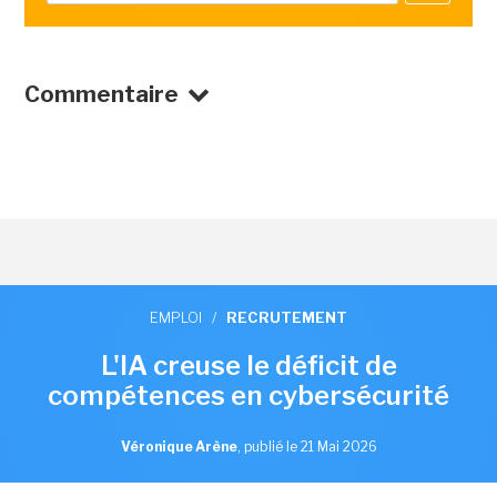
Commentaire
EMPLOI
/
RECRUTEMENT
L'IA creuse le déficit de
compétences en cybersécurité
Véronique Arène
,
publié le 21 Mai 2026