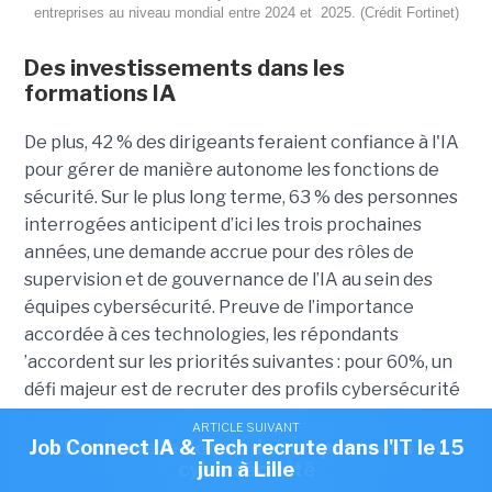
entreprises au niveau mondial entre 2024 et 2025. (Crédit Fortinet)
Des investissements dans les
formations IA
De plus, 42 % des dirigeants feraient confiance à l'IA
pour gérer de manière autonome les fonctions de
sécurité. Sur le plus long terme, 63 % des personnes
interrogées anticipent d’ici les trois prochaines
années, une demande accrue pour des rôles de
supervision et de gouvernance de l’IA au sein des
équipes cybersécurité. Preuve de l’importance
accordée à ces technologies, les répondants
’accordent sur les priorités suivantes : pour 60%, un
défi majeur est de recruter des profils cybersécurité
ayant une expérience en IA. Aujourd’hui, 92% d’entre
ARTICLE SUIVANT
ARTICLE SUIVANT
eux sont susceptibles d’investir dans des formations
Job Connect IA & Tech recrute dans l'IT le 15
L'IA creuse le déficit de compétences en
cybersécurité
juin à Lille
ou certifications en cybersécurité liées à l’IA au