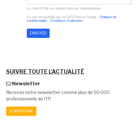
Le code HTML est interdit dans les commentaires
Ce site est protégé par reCAPTCHA et Google -
Politique de
confidentialité
-
Conditions d'utilisation
SUIVRE TOUTE L'ACTUALITÉ
Newsletter
Recevez notre newsletter comme plus de 50 000
professionnels de l'IT!
JE M'ABONNE