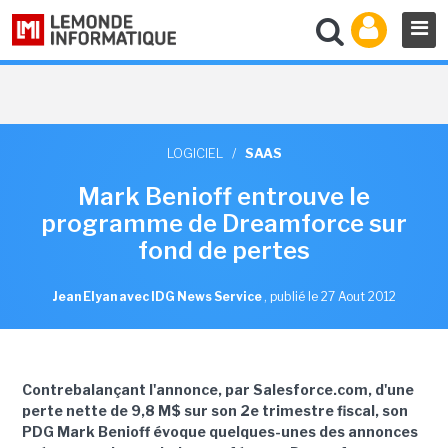
LOGICIEL
/
SAAS
Mark Benioff entrouve le
programme de Dreamforce sur
fond de pertes
Jean Elyan avec IDG News Service
,
publié le 27 Aout 2012
Contrebalançant l'annonce, par Salesforce.com, d'une
perte nette de 9,8 M$ sur son 2e trimestre fiscal, son
PDG Mark Benioff évoque quelques-unes des annonces