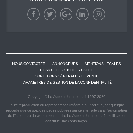
NOUS CONTACTER
ANNONCEURS
MENTIONS LÉGALES
CHARTE DE CONFIDENTIALITÉ
CONDITIONS GÉNÉRALES DE VENTE
PARAMÈTRES DE GESTION DE LA CONFIDENTIALITÉ
Copyright © LeMondeInformatique.fr 1997-2026
Toute reproduction ou représentation intégrale ou partielle, par quelque
procédé que ce soit, des pages publiées sur ce site, faite sans l'autorisation
de l'éditeur ou du webmaster du site LeMondeInformatique.fr est illicite et
constitue une contrefaçon.