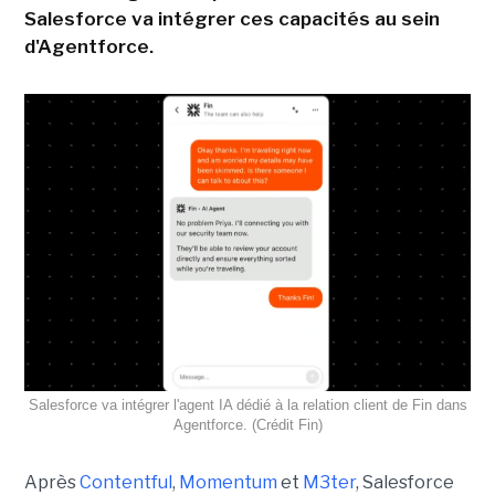
Salesforce va intégrer ces capacités au sein
d'Agentforce.
Salesforce va intégrer l'agent IA dédié à la relation client de Fin dans
Agentforce. (Crédit Fin)
Après
Contentful
,
Momentum
et
M3ter
, Salesforce