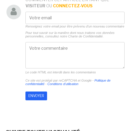
VISITEUR
OU
CONNECTEZ-VOUS
Renseignez votre email pour être prévenu d'un nouveau commentaire
Pour tout savoir sur la manière dont nous traitons vos données
personnelles, consultez notre
Charte de Confidentialité.
Le code HTML est interdit dans les commentaires
Ce site est protégé par reCAPTCHA et Google -
Politique de
confidentialité
-
Conditions d'utilisation