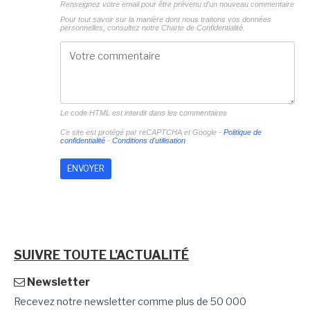
Renseignez votre email pour être prévenu d'un nouveau commentaire
Pour tout savoir sur la manière dont nous traitons vos données
personnelles, consultez notre
Charte de Confidentialité.
Le code HTML est interdit dans les commentaires
Ce site est protégé par reCAPTCHA et Google -
Politique de
confidentialité
-
Conditions d'utilisation
SUIVRE TOUTE L'ACTUALITÉ
Newsletter
Recevez notre newsletter comme plus de 50 000