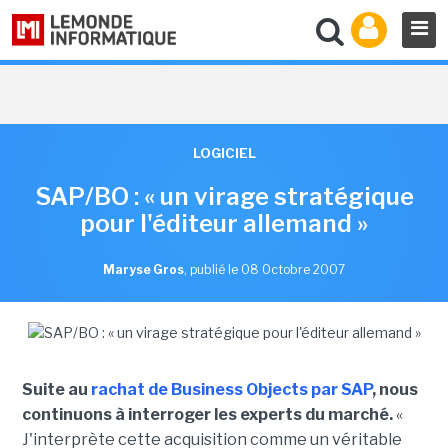
LOGICIEL
SAP/BO : « un virage stratégique
pour l'éditeur allemand »
Maryse Gros
,
publié le 08 Octobre 2007
Suite au
rachat de Business Objects par SAP
, nous
continuons à interroger les experts du marché.
«
J'interprète cette acquisition comme un véritable