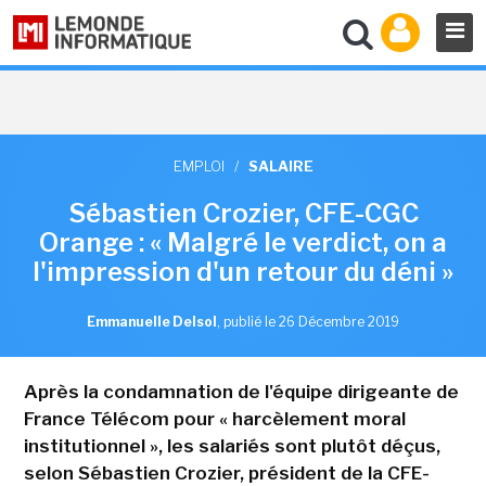
EMPLOI
/
SALAIRE
Sébastien Crozier, CFE-CGC
Orange : « Malgré le verdict, on a
l'impression d'un retour du déni »
Emmanuelle Delsol
,
publié le 26 Décembre 2019
Après la condamnation de l'équipe dirigeante de
France Télécom pour « harcèlement moral
institutionnel », les salariés sont plutôt déçus,
selon Sébastien Crozier, président de la CFE-