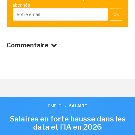
abonnés
OK
Commentaire
EMPLOI
/
SALAIRE
Salaires en forte hausse dans les
data et l'IA en 2026