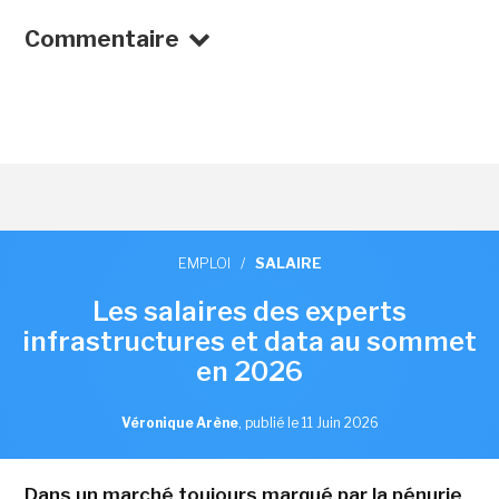
Commentaire
EMPLOI
/
SALAIRE
Les salaires des experts
infrastructures et data au sommet
en 2026
Véronique Arène
,
publié le 11 Juin 2026
Dans un marché toujours marqué par la pénurie