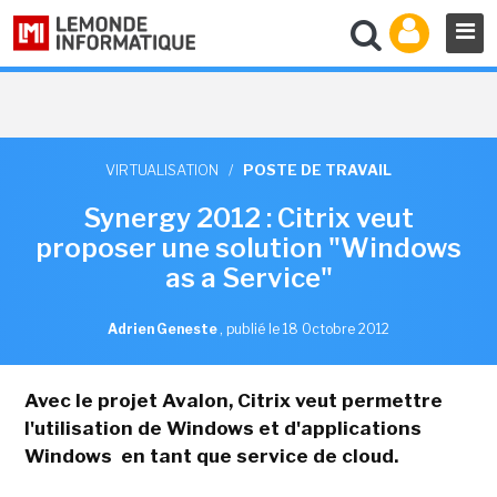
VIRTUALISATION
/
POSTE DE TRAVAIL
Synergy 2012 : Citrix veut
proposer une solution "Windows
as a Service"
Adrien Geneste
,
publié le 18 Octobre 2012
Avec le projet Avalon, Citrix veut permettre
l'utilisation de Windows et d'applications
Windows en tant que service de cloud.