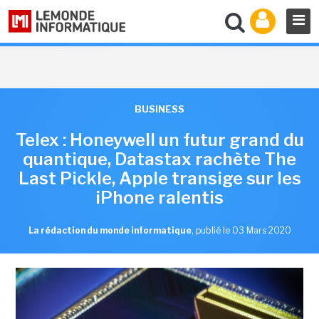
BUSINESS
Telex : Honeywell un futur grand du
quantique, Datastax rachète The
Last Pickle, Apple transige sur les
iPhone ralentis
La rédaction du monde informatique
,
publié le 03 Mars 2020