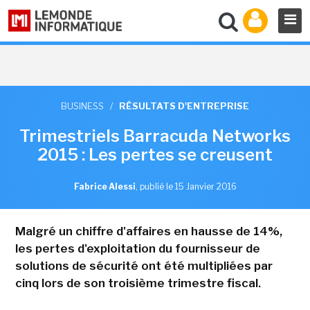
BUSINESS
/
RÉSULTATS D'ENTREPRISE
Trimestriels Barracuda Networks
2015 : Les pertes se creusent
Fabrice Alessi
,
publié le 15 Janvier 2016
Malgré un chiffre d'affaires en hausse de 14%,
les pertes d'exploitation du fournisseur de
solutions de sécurité ont été multipliées par
cinq lors de son troisième trimestre fiscal.