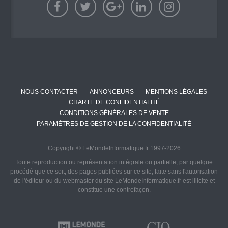
NOUS CONTACTER
ANNONCEURS
MENTIONS LÉGALES
CHARTE DE CONFIDENTIALITÉ
CONDITIONS GÉNÉRALES DE VENTE
PARAMÈTRES DE GESTION DE LA CONFIDENTIALITÉ
Copyright © LeMondeInformatique.fr 1997-2026
Toute reproduction ou représentation intégrale ou partielle, par quelque
procédé que ce soit, des pages publiées sur ce site, faite sans l'autorisation
de l'éditeur ou du webmaster du site LeMondeInformatique.fr est illicite et
constitue une contrefaçon.