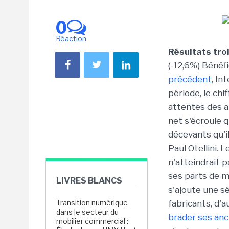
0
Réaction
Résultats tro
(-12,6%) Bénéf
précédent
, In
période, le chi
attentes des a
net s'écroule q
décevants qu'il
Paul Otellini. 
n'atteindrait 
ses parts de m
LIVRES BLANCS
s'ajoute une sé
Transition numérique
fabricants, d'a
dans le secteur du
brader ses an
mobilier commercial :