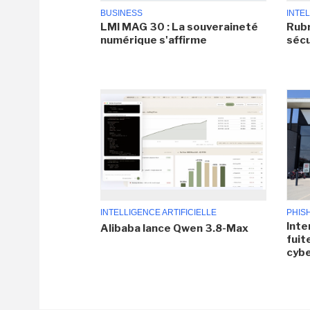
BUSINESS
INTEL
LMI MAG 30 : La souveraineté
Rubr
numérique s'affirme
sécu
INTELLIGENCE ARTIFICIELLE
PHIS
Inte
Alibaba lance Qwen 3.8-Max
fuit
cyb