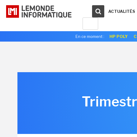
ACTUALITÉS
En ce moment :
HP POLY
C
Trimestri