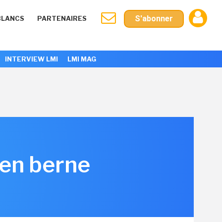
S'abonner
BLANCS
PARTENAIRES
INTERVIEW LMI
LMI MAG
e en berne