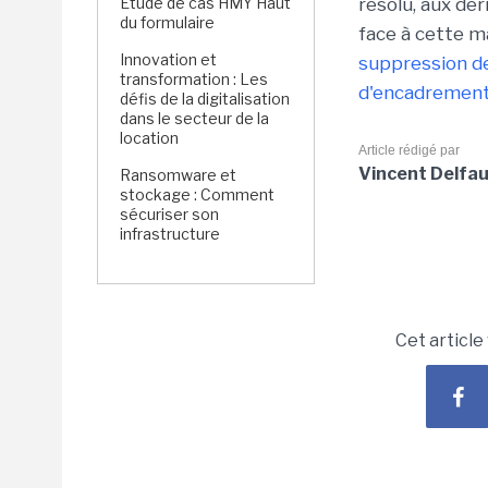
Étude de cas HMY Haut
résolu, aux der
du formulaire
face à cette m
Innovation et
suppression d
transformation : Les
d'encadremen
défis de la digitalisation
dans le secteur de la
location
Article rédigé par
Vincent Delfa
Ransomware et
stockage : Comment
sécuriser son
infrastructure
Cet article