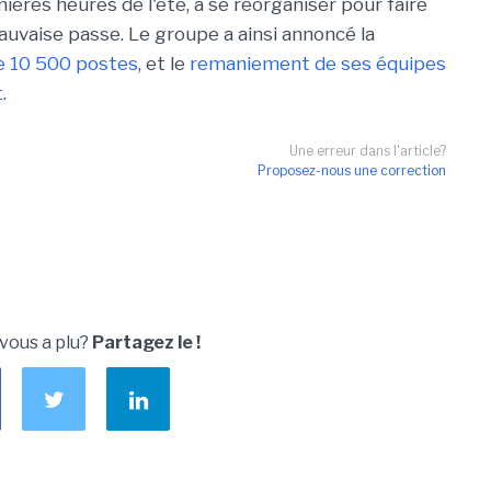
nières heures de l'été, à se réorganiser pour faire
auvaise passe. Le groupe a ainsi annoncé la
e 10 500 postes
, et le
remaniement de ses équipes
t
.
Une erreur dans l'article?
Proposez-nous une correction
u
 vous a plu?
Partagez le !