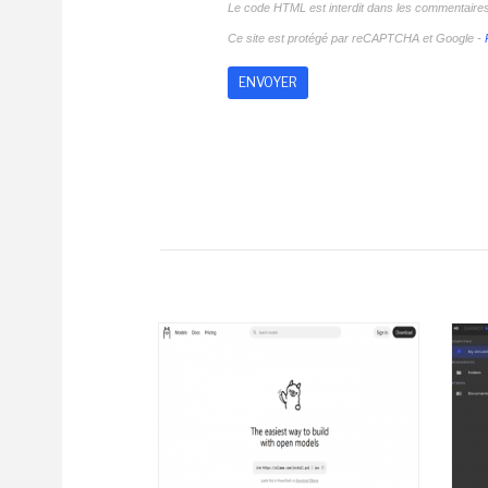
Le code HTML est interdit dans les commentaire
Ce site est protégé par reCAPTCHA et Google -