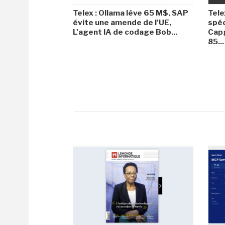
Telex : Ollama lève 65 M$, SAP
Tele
évite une amende de l'UE,
spéc
L'agent IA de codage Bob...
Capg
85...