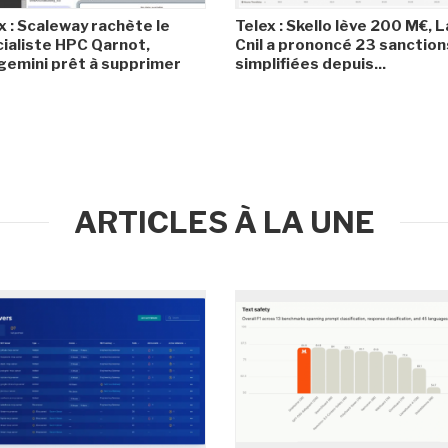
x : Scaleway rachète le
Telex : Skello lève 200 M€, L
ialiste HPC Qarnot,
Cnil a prononcé 23 sanction
emini prêt à supprimer
simplifiées depuis...
ARTICLES À LA UNE