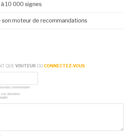
t à 10 000 signes
 de son moteur de recommandations
NT QUE
VISITEUR
OU
CONNECTEZ-VOUS
 nouveau commentaire
ns vos données
ialité.
s