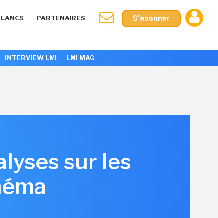
S'abonner
BLANCS
PARTENAIRES
INTERVIEW LMI
LMI MAG
lyses sur les
inéma