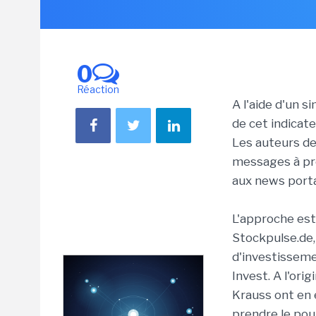
0
Réaction
A l'aide d'un s
de cet indicate
Les auteurs de
messages à pro
aux news porta
L'approche est
Stockpulse.de,
d'investissem
Invest. A l'or
Krauss ont en
prendre le pou