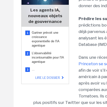
donner des ind
Les agents IA,
nouveaux objets
Prédire les s
de gouvernance
prédictions bo
déjà parvenus 
Gartner prévoit une
1
croissance
analysant les é
exponentielle de l'IA
Database (IMD
agentique
L'observabilité
2
Dans une réce
incontournable pour l'IA
agentique
Princeton se s
...
afin de voir s'
3
américain à pa
LIRE LE DOSSIER
après avoir vu 
comparées aux 
Tomatoes. Ils 
plus positifs sur Twitter que sur les sit