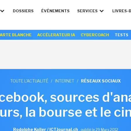
DOSSIERS
ÉVÉNEMENTS
SERVICES
LIVRES-
ARTE BLANCHE
ACCÉLERATEUR IA
CYBERCOACH
TESTS
TOUTE L'ACTUALITÉ
/
INTERNET
/
RÉSEAUX SOCIAUX
acebook, sources d'ana
rs, la bourse et le c
Rodolphe Koller / ICTJournal.ch
,
publié le 29 Mars 2012