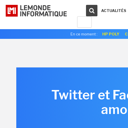
ACTUALITÉS
En ce moment :
HP POLY
C
Twitter et F
amou