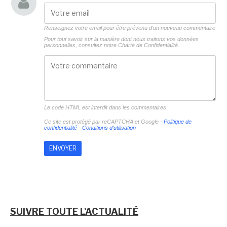
Renseignez votre email pour être prévenu d'un nouveau commentaire
Pour tout savoir sur la manière dont nous traitons vos données
personnelles, consultez notre
Charte de Confidentialité.
Le code HTML est interdit dans les commentaires
Ce site est protégé par reCAPTCHA et Google -
Politique de
confidentialité
-
Conditions d'utilisation
SUIVRE TOUTE L'ACTUALITÉ