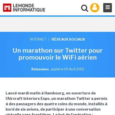
INTERNET
/
RÉSEAUX SOCIAUX
Un marathon sur Twitter pour
promouvoir le WiFi aérien
Relaxnews
,
publié le 09 Avril 2013
Lancé mardi matin à Hambourg, en ouverture de
l'Aircraft Interiors Expo, un marathon Twitter a permis
à des passagers des quatre coins du monde, installés à
bord de six avions, de participer à une conversation
virtuelle sans frontières. Le but de l'opération :