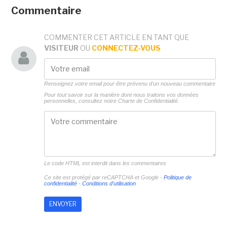
Commentaire
COMMENTER CET ARTICLE EN TANT QUE
VISITEUR
OU
CONNECTEZ-VOUS
Renseignez votre email pour être prévenu d'un nouveau commentaire
Pour tout savoir sur la manière dont nous traitons vos données
personnelles, consultez notre
Charte de Confidentialité.
Le code HTML est interdit dans les commentaires
Ce site est protégé par reCAPTCHA et Google -
Politique de
confidentialité
-
Conditions d'utilisation