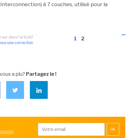
nterconnection) à 7 couches, utilisé pour la
reur dans l'article?
1
2
ous une correction
 vous a plu?
Partagez le !
OK
 50000