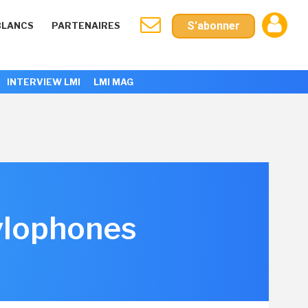
S'abonner
BLANCS
PARTENAIRES
INTERVIEW LMI
LMI MAG
xylophones