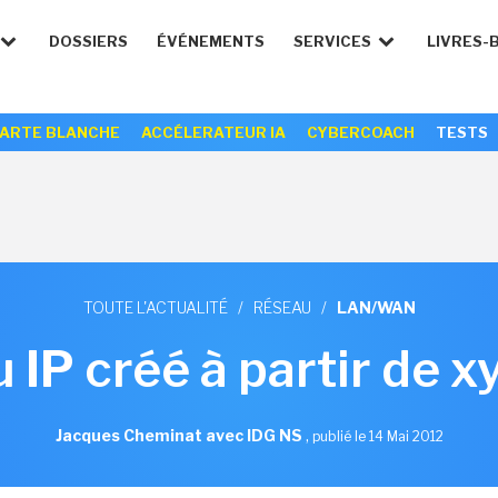
DOSSIERS
ÉVÉNEMENTS
SERVICES
LIVRES-
ARTE BLANCHE
ACCÉLERATEUR IA
CYBERCOACH
TESTS
TOUTE L'ACTUALITÉ
/
RÉSEAU
/
LAN/WAN
 IP créé à partir de 
Jacques Cheminat avec IDG NS
,
publié le 14 Mai 2012