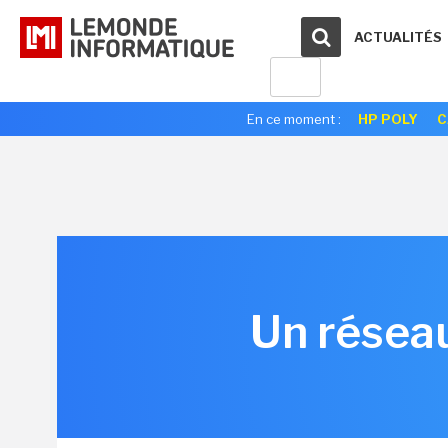
ACTUALITÉS
En ce moment :
HP POLY
C
Un réseau