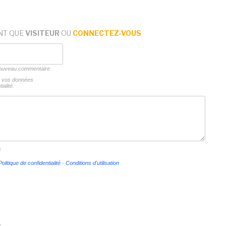
NT QUE
VISITEUR
OU
CONNECTEZ-VOUS
 nouveau commentaire
ns vos données
ialité.
s
Politique de confidentialité
-
Conditions d'utilisation
1