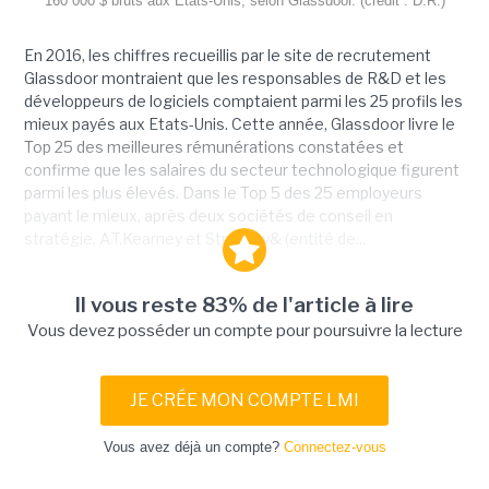
160 000 $ bruts aux Etats-Unis, selon Glassdoor. (crédit : D.R.)
En 2016, les chiffres recueillis par le site de recrutement
Glassdoor montraient que les responsables de R&D et les
développeurs de logiciels comptaient parmi les 25 profils les
mieux payés aux Etats-Unis. Cette année, Glassdoor livre le
Top 25 des meilleures rémunérations constatées et
confirme que les salaires du secteur technologique figurent
parmi les plus élevés. Dans le Top 5 des 25 employeurs
payant le mieux, après deux sociétés de conseil en
stratégie, A.T.Kearney et Strategy& (entité de...
Il vous reste 83% de l'article à lire
Vous devez posséder un compte pour poursuivre la lecture
JE CRÉE MON COMPTE LMI
Vous avez déjà un compte?
Connectez-vous