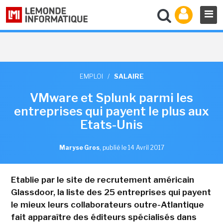
EMPLOI
/
SALAIRE
VMware et Splunk parmi les
entreprises qui payent le plus aux
Etats-Unis
Maryse Gros
,
publié le 14 Avril 2017
Etablie par le site de recrutement américain
Glassdoor, la liste des 25 entreprises qui payent
le mieux leurs collaborateurs outre-Atlantique
fait apparaître des éditeurs spécialisés dans