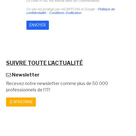
Le code HTML est interdit dans les commentaires
Ce site est protégé par reCAPTCHA et Google -
Politique de
confidentialité
-
Conditions d'utilisation
SUIVRE TOUTE L'ACTUALITÉ
Newsletter
Recevez notre newsletter comme plus de 50 000
professionnels de l'IT!
JE M'ABONNE