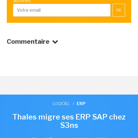
abonnés
OK
Commentaire
LOGICIEL
/
ERP
Thales migre ses ERP SAP chez
S3ns