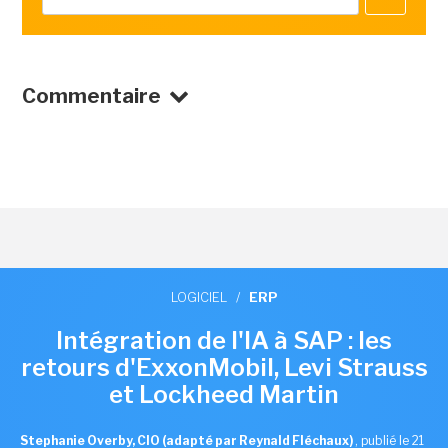
Commentaire
LOGICIEL
/
ERP
Intégration de l'IA à SAP : les
retours d'ExxonMobil, Levi Strauss
et Lockheed Martin
Stephanie Overby, CIO (adapté par Reynald Fléchaux)
,
publié le 21