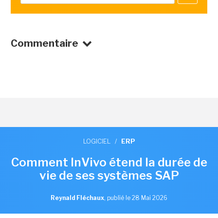
Commentaire
LOGICIEL
/
ERP
Comment InVivo étend la durée de
vie de ses systèmes SAP
Reynald Fléchaux
,
publié le 28 Mai 2026