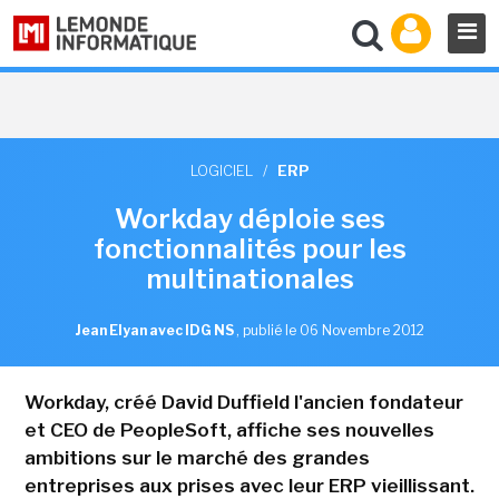
LOGICIEL
/
ERP
Workday déploie ses
fonctionnalités pour les
multinationales
Jean Elyan avec IDG NS
,
publié le 06 Novembre 2012
Workday, créé David Duffield l'ancien fondateur
et CEO de PeopleSoft, affiche ses nouvelles
ambitions sur le marché des grandes
entreprises aux prises avec leur ERP vieillissant.