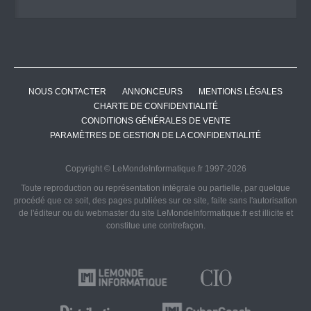
NOUS CONTACTER
ANNONCEURS
MENTIONS LÉGALES
CHARTE DE CONFIDENTIALITÉ
CONDITIONS GÉNÉRALES DE VENTE
PARAMÈTRES DE GESTION DE LA CONFIDENTIALITÉ
Copyright © LeMondeInformatique.fr 1997-2026
Toute reproduction ou représentation intégrale ou partielle, par quelque
procédé que ce soit, des pages publiées sur ce site, faite sans l'autorisation
de l'éditeur ou du webmaster du site LeMondeInformatique.fr est illicite et
constitue une contrefaçon.