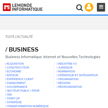
TOUTE L'ACTUALITÉ
/ BUSINESS
Business Informatique, Internet et Nouvelles Technologies
/ ACQUISITION
/ INDUSTRIE 4.0
/ CONSTRUCTEUR
/ JURIDIQUE
/ ECONOMIE
/ NOMINATION
/ EDITEUR
/ OPÉRATEUR ET INTÉGRATEUR
/ EXPÉRIENCE CLIENT
/ ORGANISATION
/ FINANCEMENT
/ RÉGIONS
/ GOUVERNANCE
/ RÉORGANISATION
/ SECTEUR PUBLIC / PRIVÉ
/ SSII
/ START-UP
/ STRATÉGIE
/ TRANSFORMATION NUMÉRIQUE