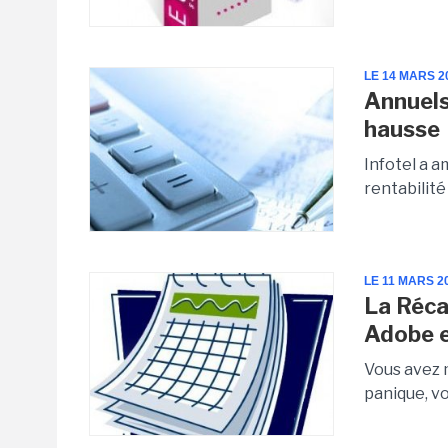
LE 14 MARS 2
Annuels 
hausse
Infotel a a
rentabilit
LE 11 MARS 2
La Récap
Adobe e
Vous avez 
panique, vo