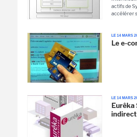
actifs de S
accélérer s
LE 14 MARS 2
Le e-co
LE 14 MARS 2
Eurêka 
indirec