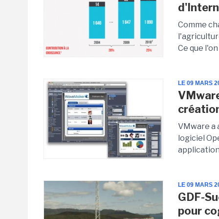
d'Inter
Comme chac
l'agricultu
Ce que l'on 
LE 09 MARS 2
VMware 
créatio
VMware a a
logiciel O
applicatio
LE 09 MARS 2
GDF-Sue
pour co