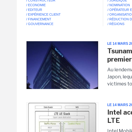
/ CONSTRUCTEUR
/ JURIDIQUE
/ ECONOMIE
/ NOMINATION
/ EDITEUR
/ OPÉRATEUR 
/ EXPÉRIENCE CLIENT
/ ORGANISATI
/ FINANCEMENT
/ RÉDUCTION 
/ GOUVERNANCE
/ RÉGIONS
LE 14 MARS 2
Tsunami
premier
Au lendema
Japon, leq
victimes to
LE 14 MARS 2
Intel a
LTE
Intel Mobil