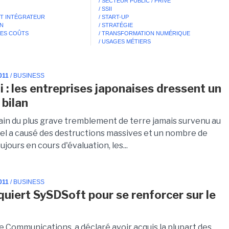
/ SECTEUR PUBLIC / PRIVÉ
/ SSII
ET INTÉGRATEUR
/ START-UP
ON
/ STRATÉGIE
DES COÛTS
/ TRANSFORMATION NUMÉRIQUE
/ USAGES MÉTIERS
011
/ BUSINESS
 : les entreprises japonaises dressent un
 bilan
in du plus grave tremblement de terre jamais survenu au
uel a causé des destructions massives et un nombre de
ujours en cours d'évaluation, les...
011
/ BUSINESS
cquiert SySDSoft pour se renforcer sur le
e Communications, a déclaré avoir acquis la plupart des