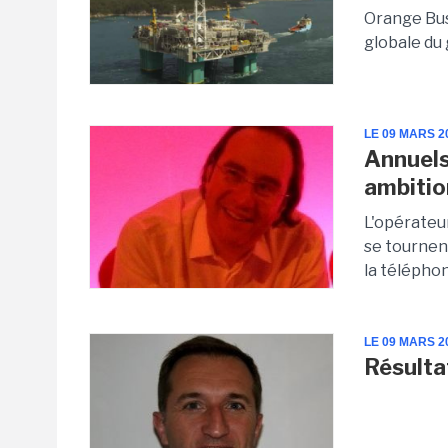
Orange Bus
globale du
LE 09 MARS 2
Annuels 
ambitio
L'opérateur
se tournent
la téléphon
LE 09 MARS 2
Résulta