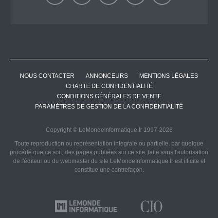
NOUS CONTACTER
ANNONCEURS
MENTIONS LÉGALES
CHARTE DE CONFIDENTIALITÉ
CONDITIONS GÉNÉRALES DE VENTE
PARAMÈTRES DE GESTION DE LA CONFIDENTIALITÉ
Copyright © LeMondeInformatique.fr 1997-2026
Toute reproduction ou représentation intégrale ou partielle, par quelque
procédé que ce soit, des pages publiées sur ce site, faite sans l'autorisation
de l'éditeur ou du webmaster du site LeMondeInformatique.fr est illicite et
constitue une contrefaçon.