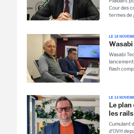
Plaidant po
Cour des c
termes de 
LE 18 NOVEM
Wasabi 
Wasabi Tec
lancement 
flash compa
LE 14 NOVEM
Le plan
les rails
Cumulant d
d'OVH depu