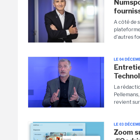
Numspot
fournis
A côté de 
plateforme
d'autres fo
LE 04 DÉCEM
Entreti
Technolo
La rédacti
Pellemans,
revient sur
LE 03 DÉCEM
Zoom su