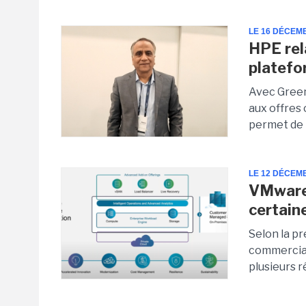
LE 16 DÉCEM
HPE rel
platef
Avec Green
aux offres 
permet de 
LE 12 DÉCEM
VMware
certain
Selon la pr
commercia
plusieurs r