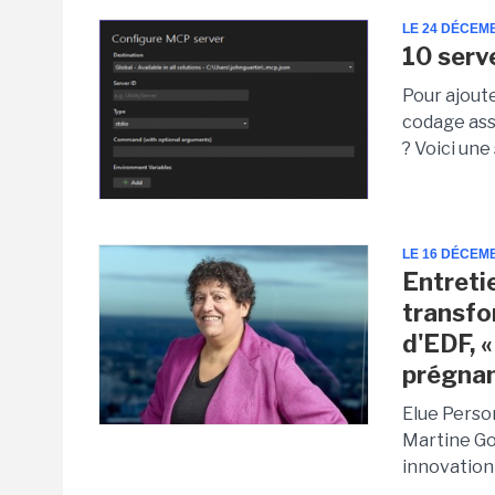
LE 24 DÉCEM
10 serv
Pour ajout
codage ass
? Voici une
LE 16 DÉCEM
Entreti
transfo
d'EDF, «
prégnan
Elue Perso
Martine Go
innovation