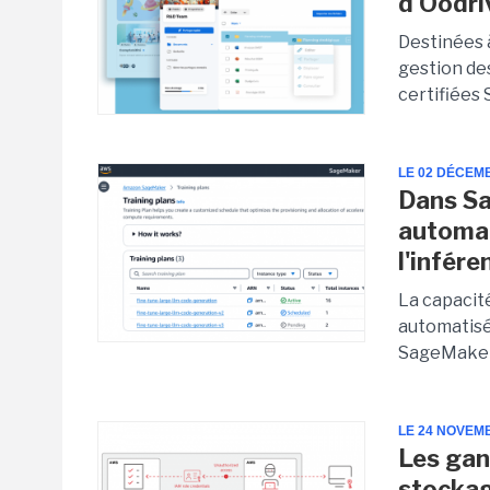
d'Oodri
Destinées à
gestion de
certifiées 
LE 02 DÉCEM
Dans S
automat
l'infére
La capacit
automatisé
SageMaker 
LE 24 NOVEM
Les gan
stocka