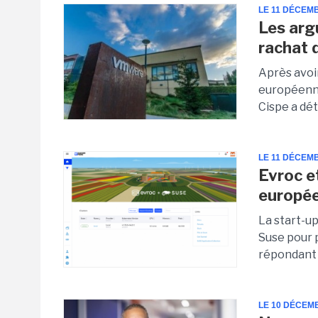
LE 11 DÉCEM
Les arg
rachat
Après avoi
européenne
Cispe a dét
LE 11 DÉCEM
Evroc e
europée
La start-up
Suse pour 
répondant 
LE 10 DÉCEM