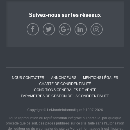
Suivez-nous sur les réseaux
NOUS CONTACTER
ANNONCEURS
MENTIONS LÉGALES
CHARTE DE CONFIDENTIALITÉ
CONDITIONS GÉNÉRALES DE VENTE
PARAMÈTRES DE GESTION DE LA CONFIDENTIALITÉ
Copyright © LeMondeInformatique.fr 1997-2026
Toute reproduction ou représentation intégrale ou partielle, par quelque
procédé que ce soit, des pages publiées sur ce site, faite sans l'autorisation
de l'éditeur ou du webmaster du site LeMondeInformatique.fr est illicite et