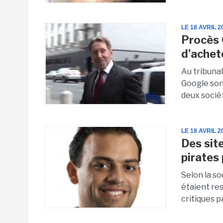
LE 18 AVRIL 2
Procès 
d'achet
Au tribunal
Google son
deux sociét
LE 18 AVRIL 2
Des sit
pirates 
Selon la s
étaient res
critiques 