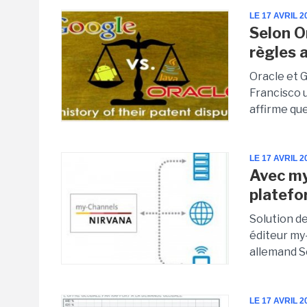
LE 17 AVRIL 2
Selon O
règles 
Oracle et 
Francisco 
affirme que
LE 17 AVRIL 2
Avec my
platef
Solution d
éditeur my
allemand S
LE 17 AVRIL 2