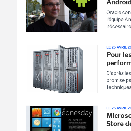
Androi
Oracle con
l'équipe An
nécessaire
LE 25 AVRIL 2
Pour les
perform
D'après les
promise pa
techniques
LE 25 AVRIL 2
Microso
Store d