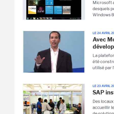
Microsoft 
desquels p
Windows 8
LE 24 AVRIL 2
Avec Mo
dévelo
La platef
été constr
utilisé par 
LE 23 AVRIL 2
SAP ins
Des locaux
accueillir 
de solution