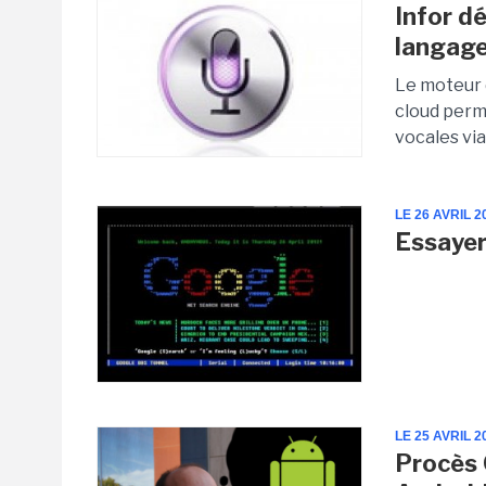
Infor d
langage
Le moteur d
cloud perm
vocales via 
LE 26 AVRIL 2
Essaye
LE 25 AVRIL 2
Procès 