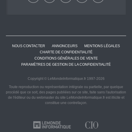
NOUS CONTACTER
ANNONCEURS
MENTIONS LÉGALES
CHARTE DE CONFIDENTIALITÉ
CONDITIONS GÉNÉRALES DE VENTE
PARAMÈTRES DE GESTION DE LA CONFIDENTIALITÉ
Copyright © LeMondeInformatique.fr 1997-2026
Toute reproduction ou représentation intégrale ou partielle, par quelque
procédé que ce soit, des pages publiées sur ce site, faite sans l'autorisation
de l'éditeur ou du webmaster du site LeMondeInformatique.fr est illicite et
constitue une contrefaçon.