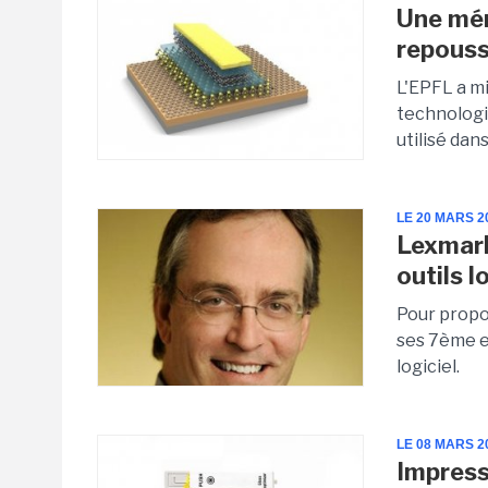
Une mém
repousse
L'EPFL a m
technologie
utilisé dan
LE 20 MARS 2
Lexmark
outils l
Pour propos
ses 7ème et
logiciel.
LE 08 MARS 2
Impress