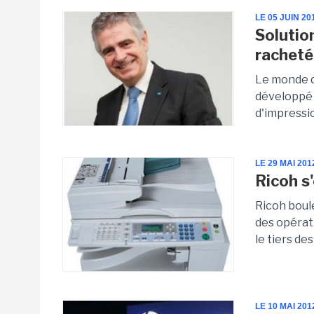
LE 05 JUIN 20
Solution
racheté
Le monde d
développé 
d'impressio
LE 29 MAI 201
Ricoh s
Ricoh boul
des opérat
le tiers des 
LE 10 MAI 201