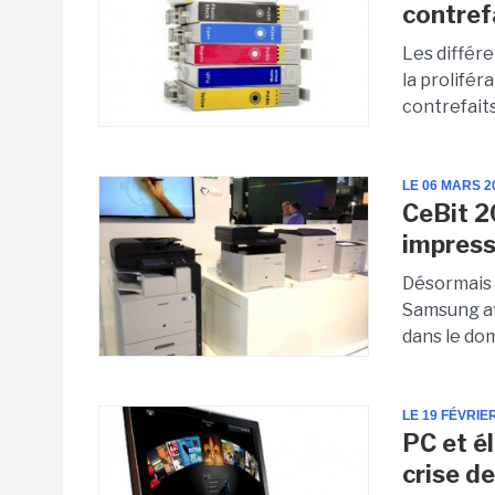
contref
Les différe
la prolifé
contrefaits
LE 06 MARS 2
CeBit 2
impress
Désormais 
Samsung af
dans le dom
LE 19 FÉVRIE
PC et é
crise de