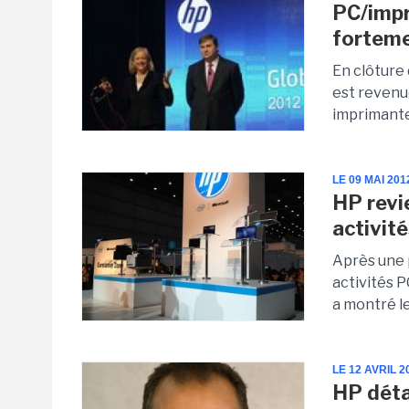
PC/impr
forteme
En clôture
est revenu
imprimantes
LE 09 MAI 201
HP revi
activit
Après une p
activités 
a montré le 
LE 12 AVRIL 2
HP détai