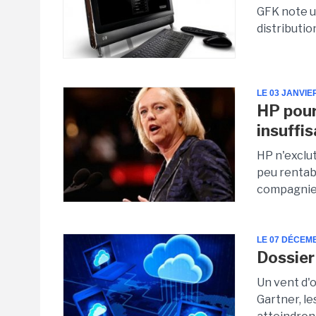
GFK note u
distributio
LE 03 JANVIE
HP pour
insuffi
HP n'exclut
peu rentabl
compagnie 
LE 07 DÉCEM
Dossier
Un vent d'o
Gartner, l