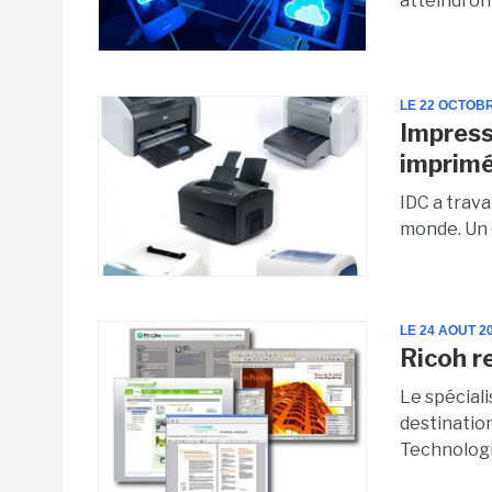
atteindront
LE 22 OCTOB
Impress
imprimé
IDC a trava
monde. Un c
LE 24 AOUT 2
Ricoh r
Le spéciali
destinatio
Technologi