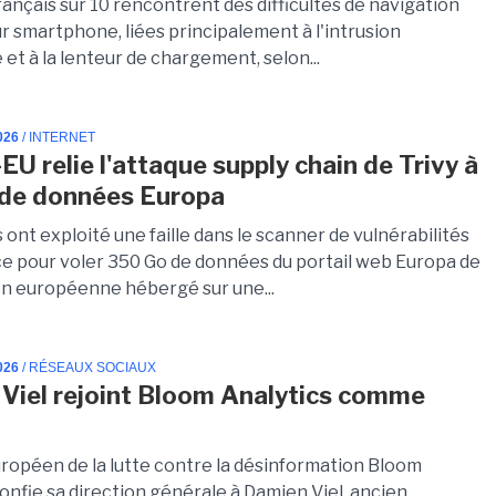
rançais sur 10 rencontrent des difficultés de navigation
r smartphone, liées principalement à l'intrusion
e et à la lenteur de chargement, selon...
026
/ INTERNET
EU relie l'attaque supply chain de Trivy à
e de données Europa
 ont exploité une faille dans le scanner de vulnérabilités
e pour voler 350 Go de données du portail web Europa de
on européenne hébergé sur une...
026
/ RÉSEAUX SOCIAUX
Viel rejoint Bloom Analytics comme
uropéen de la lutte contre la désinformation Bloom
onfie sa direction générale à Damien Viel, ancien