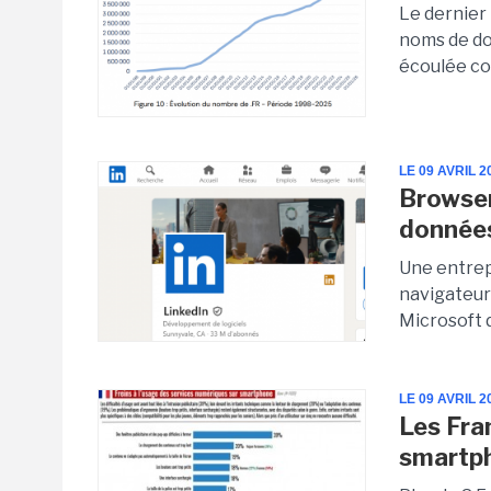
Le dernier 
noms de do
écoulée co
LE 09 AVRIL 2
Browser
données
Une entrep
navigateur 
Microsoft d
LE 09 AVRIL 2
Les Fra
smartp