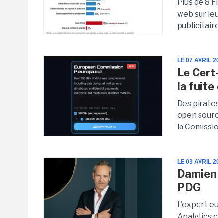
Plus de 8 F
web sur leu
publicitair
LE 07 AVRIL 2
Le Cert-
la fuit
Des pirates
open sourc
la Comissi
LE 03 AVRIL 2
Damien 
PDG
L'expert e
Analytics c