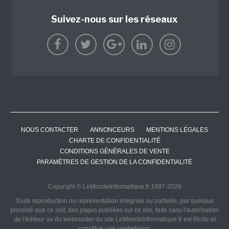
Suivez-nous sur les réseaux
NOUS CONTACTER
ANNONCEURS
MENTIONS LÉGALES
CHARTE DE CONFIDENTIALITÉ
CONDITIONS GÉNÉRALES DE VENTE
PARAMÈTRES DE GESTION DE LA CONFIDENTIALITÉ
Copyright © LeMondeInformatique.fr 1997-2026
Toute reproduction ou représentation intégrale ou partielle, par quelque
procédé que ce soit, des pages publiées sur ce site, faite sans l'autorisation
de l'éditeur ou du webmaster du site LeMondeInformatique.fr est illicite et
constitue une contrefaçon.