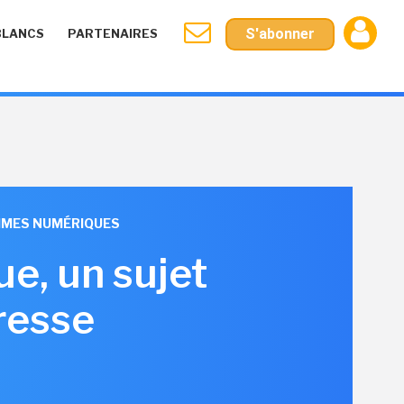
S'abonner
BLANCS
PARTENAIRES
AMMES NUMÉRIQUES
ue, un sujet
resse