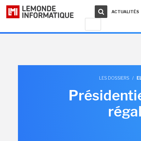
ACTUALITÉS
LES DOSSIERS
/
E
Présidentie
réga