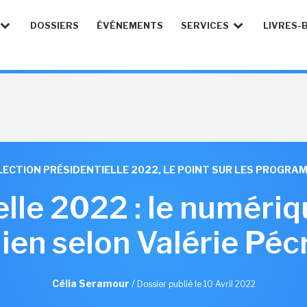
DOSSIERS
ÉVÉNEMENTS
SERVICES
LIVRES-
LECTION PRÉSIDENTIELLE 2022, LE POINT SUR LES PROGR
lle 2022 : le numériq
lien selon Valérie Péc
Célia Seramour
/
Dossier publié le 10 Avril 2022