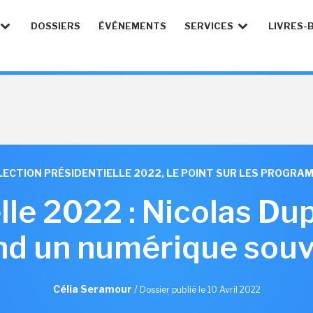
DOSSIERS
ÉVÉNEMENTS
SERVICES
LIVRES-
LECTION PRÉSIDENTIELLE 2022, LE POINT SUR LES PROGR
lle 2022 : Nicolas D
nd un numérique souv
Célia Seramour
/
Dossier publié le 10 Avril 2022