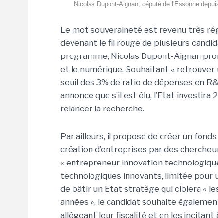
Nicolas Dupont-Aignan, député de l'Essonne depuis 1
Le mot souveraineté est revenu très ré
devenant le fil rouge de plusieurs candida
programme, Nicolas Dupont-Aignan promeu
et le numérique. Souhaitant « retrouver u
seuil des 3% de ratio de dépenses en R&D
annonce que s’il est élu, l’Etat investira
relancer la recherche.
Par ailleurs, il propose de créer un fonds
création d’entreprises par des chercheurs
« entrepreneur innovation technologiqu
technologiques innovants, limitée pour 
de bâtir un Etat stratège qui ciblera « l
années », le candidat souhaite également 
allégeant leur fiscalité et en les incitan