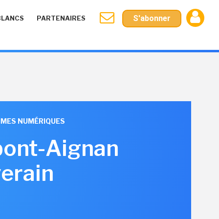
S'abonner
BLANCS
PARTENAIRES
AMMES NUMÉRIQUES
upont-Aignan
erain