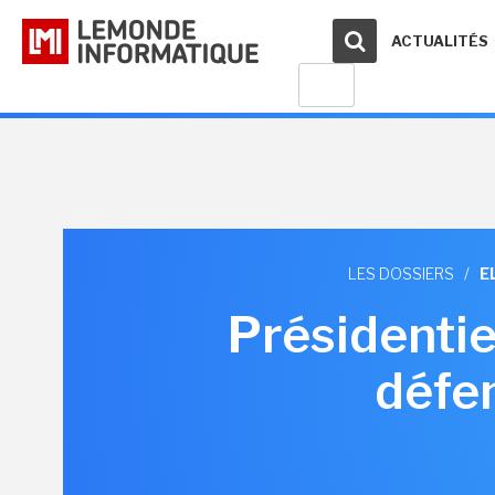
ACTUALITÉS
LES DOSSIERS
/
E
Présidentie
défe