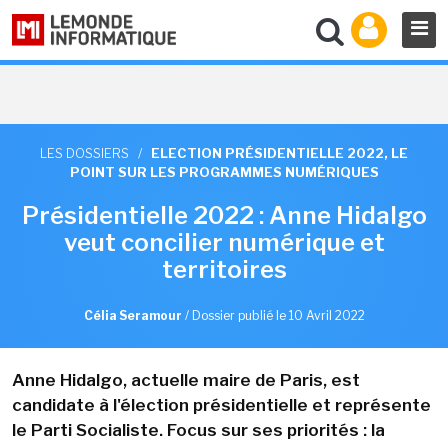
LES DOSSIERS
/
ELECTION PRÉSIDENTIELLE 2022, LE
POINT SUR LES PROGRAMMES NUMÉRIQUES
Présidentielle 2022 : Anne Hidalgo
veut concilier numérique et
territoires
Célia Seramour
/
Dossier publié le 10 Avril 2022
Anne Hidalgo, actuelle maire de Paris, est
candidate à l'élection présidentielle et représente
le Parti Socialiste. Focus sur ses priorités : la