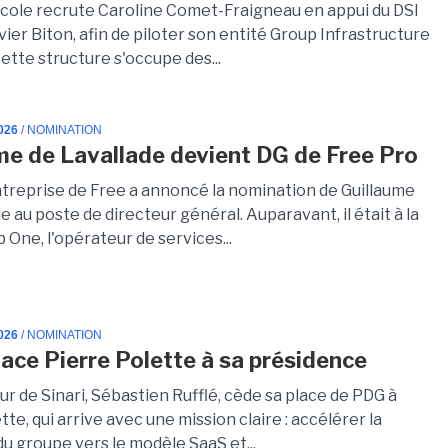
icole recrute Caroline Comet-Fraigneau en appui du DSI
vier Biton, afin de piloter son entité Group Infrastructure
ette structure s'occupe des...
026
/ NOMINATION
me de Lavallade devient DG de Free Pro
entreprise de Free a annoncé la nomination de Guillaume
e au poste de directeur général. Auparavant, il était à la
 One, l'opérateur de services...
026
/ NOMINATION
place Pierre Polette à sa présidence
r de Sinari, Sébastien Rufflé, cède sa place de PDG à
tte, qui arrive avec une mission claire : accélérer la
du groupe vers le modèle SaaS et...