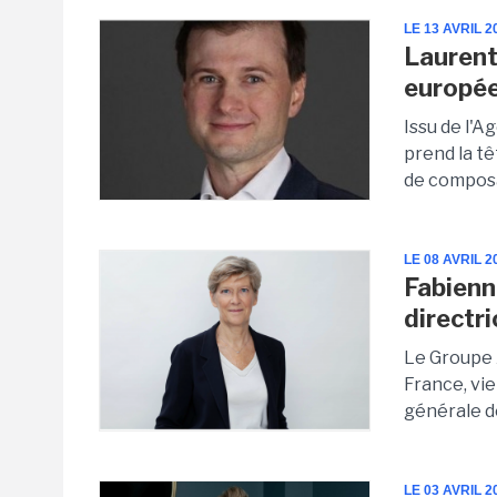
LE 13 AVRIL 2
Laurent
europé
Issu de l'A
prend la t
de compos
LE 08 AVRIL 2
Fabienn
directr
Le Groupe 
France, vi
générale d
LE 03 AVRIL 2