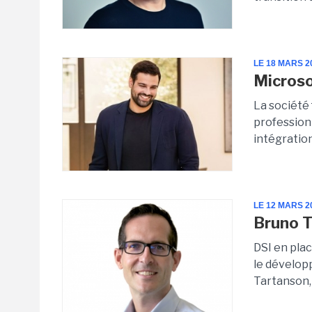
LE 18 MARS 2
Microso
La société 
profession
intégration
LE 12 MARS 2
Bruno 
DSI en pla
le développ
Tartanson, 