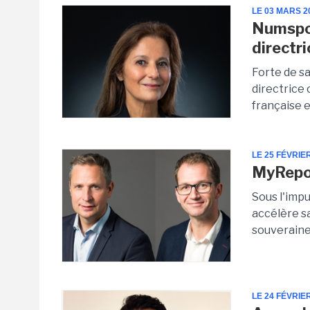
LE 03 MARS 2
Numspot
directr
Forte de s
directrice
française e
LE 25 FÉVRIE
MyRepor
Sous l'impu
accélère sa
souveraine 
LE 24 FÉVRIE