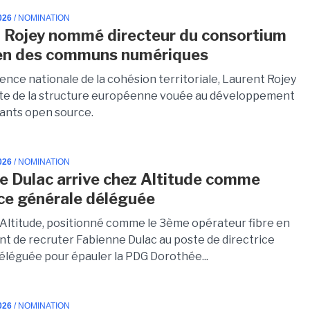
026
/ NOMINATION
 Rojey nommé directeur du consortium
en des communs numériques
gence nationale de la cohésion territoriale, Laurent Rojey
ête de la structure européenne vouée au développement
ants open source.
026
/ NOMINATION
e Dulac arrive chez Altitude comme
ice générale déléguée
Altitude, positionné comme le 3ème opérateur fibre en
ent de recruter Fabienne Dulac au poste de directrice
éléguée pour épauler la PDG Dorothée...
026
/ NOMINATION