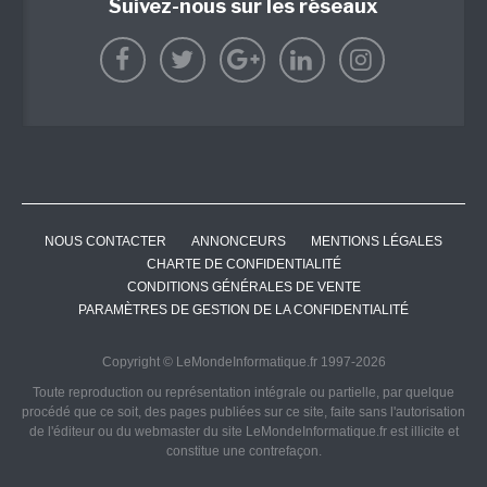
Suivez-nous sur les réseaux
NOUS CONTACTER
ANNONCEURS
MENTIONS LÉGALES
CHARTE DE CONFIDENTIALITÉ
CONDITIONS GÉNÉRALES DE VENTE
PARAMÈTRES DE GESTION DE LA CONFIDENTIALITÉ
Copyright © LeMondeInformatique.fr 1997-2026
Toute reproduction ou représentation intégrale ou partielle, par quelque
procédé que ce soit, des pages publiées sur ce site, faite sans l'autorisation
de l'éditeur ou du webmaster du site LeMondeInformatique.fr est illicite et
constitue une contrefaçon.