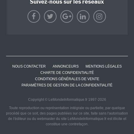
Suivez-nous sur les réseaux
NOUS CONTACTER
ANNONCEURS
MENTIONS LÉGALES
CHARTE DE CONFIDENTIALITÉ
CONDITIONS GÉNÉRALES DE VENTE
PARAMÈTRES DE GESTION DE LA CONFIDENTIALITÉ
Copyright © LeMondeInformatique.fr 1997-2026
Toute reproduction ou représentation intégrale ou partielle, par quelque
procédé que ce soit, des pages publiées sur ce site, faite sans l'autorisation
de l'éditeur ou du webmaster du site LeMondeInformatique.fr est illicite et
constitue une contrefaçon.