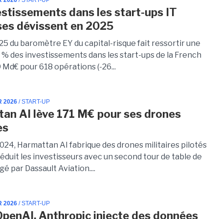
R 2026
/ START-UP
estissements dans les start-ups IT
ses dévissent en 2025
25 du baromètre EY du capital-risque fait ressortir une
5 % des investissements dans les start-ups de la French
 Md€ pour 618 opérations (-26...
R 2026
/ START-UP
an AI lève 171 M€ pour ses drones
es
024, Harmattan AI fabrique des drones militaires pilotés
a séduit les investisseurs avec un second tour de table de
igé par Dassault Aviation....
R 2026
/ START-UP
OpenAI, Anthropic injecte des données