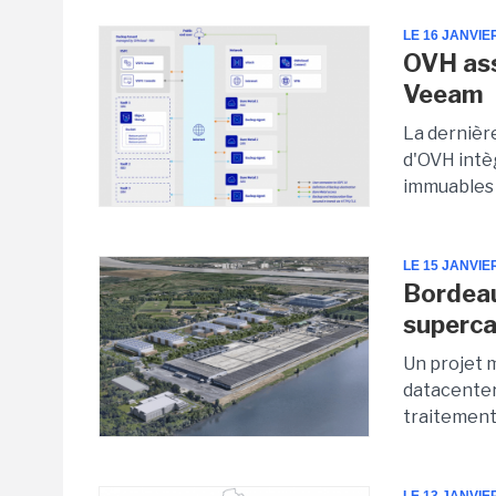
LE 16 JANVIE
OVH ass
Veeam
La dernièr
d'OVH intè
immuables u
LE 15 JANVIE
Bordeau
superca
Un projet 
datacenter
traitements