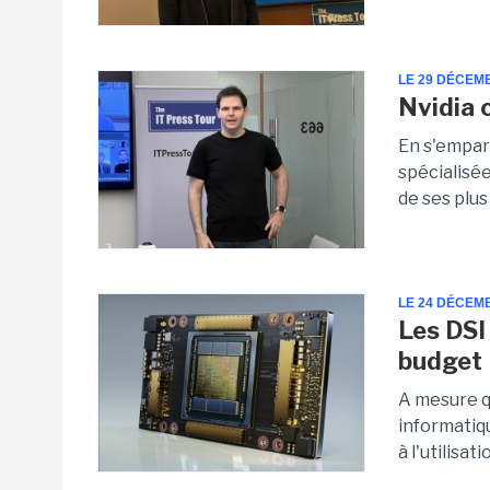
LE 29 DÉCEM
Nvidia 
En s'empara
spécialisée
de ses plus
LE 24 DÉCEM
Les DSI
budget 
A mesure q
informatiqu
à l'utilisat