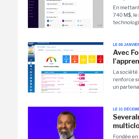
En mettant
740 M$, le 
technologie
LE 08 JANVIE
Avec Fo
l'appre
La société
renforce s
un partenar
LE 31 DÉCEM
Several
multicl
Fondée en 