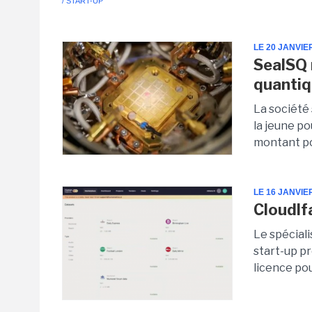
/ START-UP
LE 20 JANVIE
SealSQ 
quantiq
La société
la jeune p
montant pou
LE 16 JANVIE
Cloudlf
Le spécial
start-up p
licence po