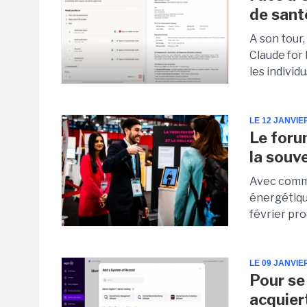
de sant
A son tour,
Claude for
les individu
LE 12 JANVIE
Le foru
la souv
Avec comme
énergétique
février pr
LE 09 JANVIE
Pour se
acquie