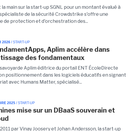
 la main sur la start-up SGNL pour un montant évalué à
spécialiste de la sécurité Crowdstrike s'offre une
 de protection et d'orchestration des...
R 2026
/ START-UP
ndamentApps, Aplim accélère dans
ntissage des fondamentaux
 savoyarde Aplim éditrice du portail ENT ÉcoleDirecte
on positionnement dans les logiciels éducatifs en signant
iat avec Humans Matter, spécialisé...
BRE 2025
/ START-UP
nines mise sur un DBaaS souverain et
oud
2011 par Vinay Joosery et Johan Andersson, la start-up