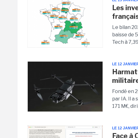
LE 13 JANVIE
Les inv
françai
Le bilan 20
baisse de 
Tech à 7,39
LE 12 JANVIE
Harmatt
militair
Fondé en 2
par IA. Il 
171 M€, dir
LE 12 JANVIE
Face à 