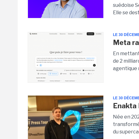
suédoise S
Elle se des
LE 30 DÉCEM
Meta ra
En mettant
de 2 millia
agentique m
LE 30 DÉCEM
Enakta 
Née en 202
transformé
du supercal