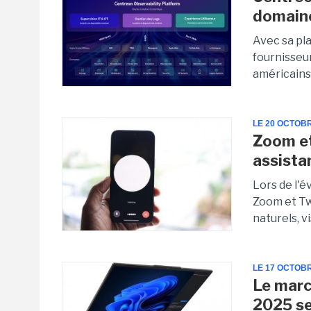
domaine
Avec sa pl
fournisseu
américains
LE 20 OCTOB
Zoom et 
assista
Lors de l
Zoom et Twi
naturels, v
LE 17 OCTOB
Le marc
2025 se