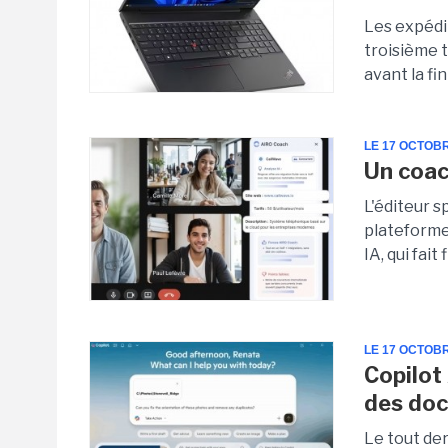
Les expédi
troisième 
avant la fi
LE 17 OCTOB
Un coac
L'éditeur s
plateforme
IA, qui fait
LE 17 OCTOB
Copilot
des doc
Le tout de