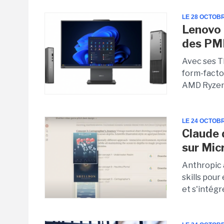
LE 28 OCTOB
Lenovo 
des PM
Avec ses T
form-facto
AMD Ryzen
LE 24 OCTOB
Claude 
sur Mic
Anthropic 
skills pou
et s'intégr