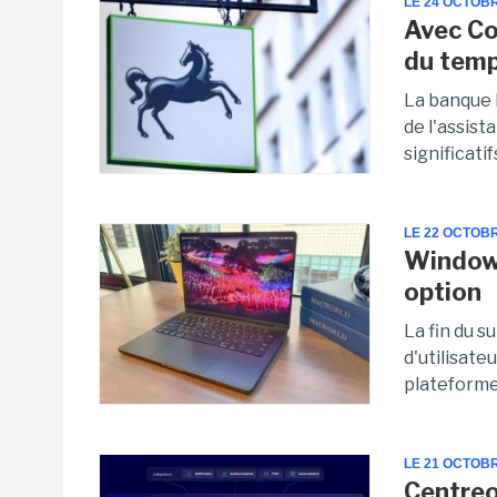
LE 24 OCTOB
Avec Co
du tem
La banque b
de l'assis
significatif
LE 22 OCTOB
Windows
option
La fin du 
d'utilisate
plateforme 
LE 21 OCTOB
Centreon