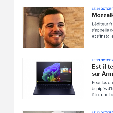
LE 14 OCTOB
Mozzaik
L'éditeur 
s'appelle d
et s'instal
LE 13 OCTOB
Est-il 
sur Arm
Pour les e
équipés d'
être une bo
LE 13 OCTOB