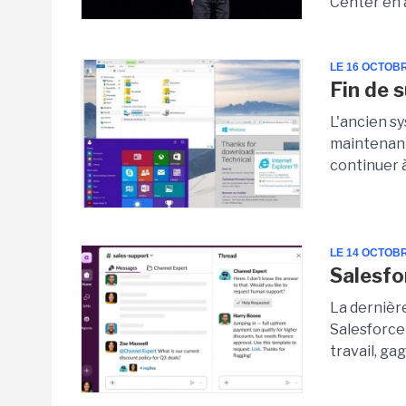
Center en 
LE 16 OCTOB
Fin de 
L'ancien s
maintenant 
continuer à
LE 14 OCTOB
Salesfo
La dernièr
Salesforce 
travail, ga