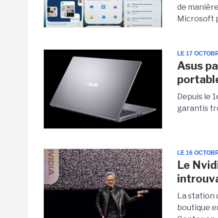
de manière
Microsoft p
LE 17 OCTOB
Asus pa
portabl
Depuis le 1
garantis tr
LE 16 OCTOB
Le Nvid
introuv
La station 
boutique en