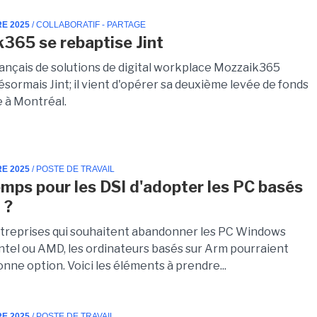
RE 2025
/ COLLABORATIF - PARTAGE
365 se rebaptise Jint
français de solutions de digital workplace Mozzaik365
ésormais Jint; il vient d'opérer sa deuxième levée de fonds
le à Montréal.
RE 2025
/ POSTE DE TRAVAIL
temps pour les DSI d'adopter les PC basés
 ?
ntreprises qui souhaitent abandonner les PC Windows
Intel ou AMD, les ordinateurs basés sur Arm pourraient
nne option. Voici les éléments à prendre...
RE 2025
/ POSTE DE TRAVAIL