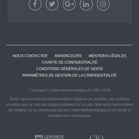
NOUS CONTACTER
ANNONCEURS
MENTIONS LÉGALES
CHARTE DE CONFIDENTIALITÉ
CONDITIONS GÉNÉRALES DE VENTE
PARAMÈTRES DE GESTION DE LA CONFIDENTIALITÉ
Copyright © LeMondeInformatique.fr 1997-2026
Toute reproduction ou représentation intégrale ou partielle, par quelque
procédé que ce soit, des pages publiées sur ce site, faite sans l'autorisation
de l'éditeur ou du webmaster du site LeMondeInformatique.fr est illicite et
constitue une contrefaçon.