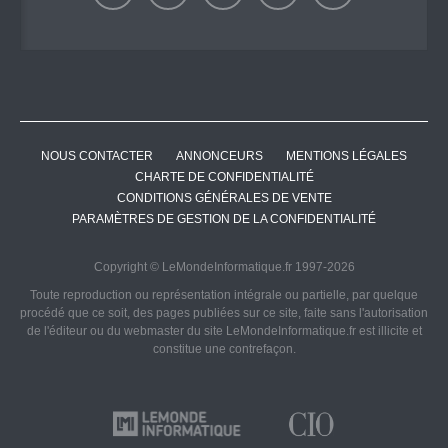
NOUS CONTACTER
ANNONCEURS
MENTIONS LÉGALES
CHARTE DE CONFIDENTIALITÉ
CONDITIONS GÉNÉRALES DE VENTE
PARAMÈTRES DE GESTION DE LA CONFIDENTIALITÉ
Copyright © LeMondeInformatique.fr 1997-2026
Toute reproduction ou représentation intégrale ou partielle, par quelque
procédé que ce soit, des pages publiées sur ce site, faite sans l'autorisation
de l'éditeur ou du webmaster du site LeMondeInformatique.fr est illicite et
constitue une contrefaçon.