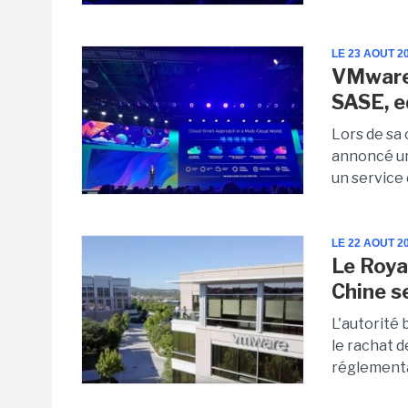
LE 23 AOUT 2
VMware 
SASE, e
Lors de sa
annoncé un
un service
LE 22 AOUT 2
Le Roya
Chine se
L'autorité
le rachat 
réglementai