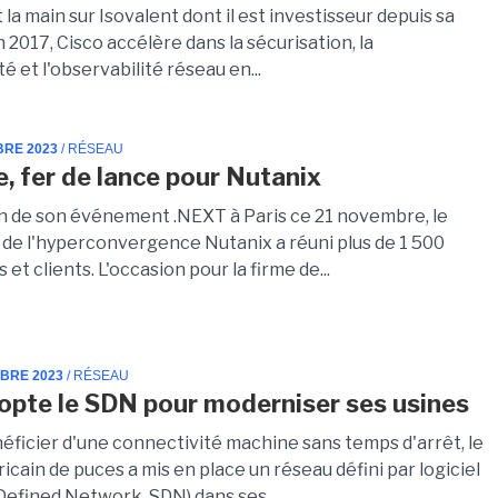
la main sur Isovalent dont il est investisseur depuis sa
 2017, Cisco accélère dans la sécurisation, la
é et l'observabilité réseau en...
BRE 2023
/ RÉSEAU
e, fer de lance pour Nutanix
on de son événement .NEXT à Paris ce 21 novembre, le
e de l'hyperconvergence Nutanix a réuni plus de 1 500
 et clients. L'occasion pour la firme de...
MBRE 2023
/ RÉSEAU
dopte le SDN pour moderniser ses usines
néficier d'une connectivité machine sans temps d'arrêt, le
cain de puces a mis en place un réseau défini par logiciel
Defined Network, SDN) dans ses...