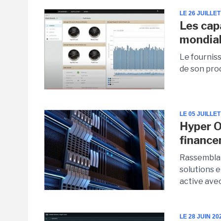
LE 26 JUILLET
Les cap
mondia
Le fourniss
de son pro
LE 05 JUILLET
Hyper O
financ
Rassemblan
solutions e
active avec
LE 28 JUIN 20