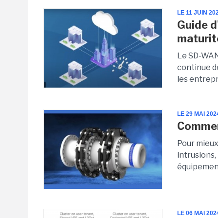
LE 11 JUIN 20
Guide d
maturit
Le SD-WAN 
continue de
les entrepr
LE 29 MAI 202
Comment
Pour mieux
intrusions,
équipements
LE 06 MAI 202