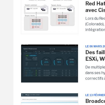
Red Hat
avec Ci
Lors du Re
(Colorado),
intégration
LE 06 MARS 2
Des fai
ESXi, W
De multipl
dans ses hy
correctifs 
LE 13 FÉVRIE
Broadco