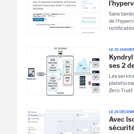
l'hyper
Sans tambo
de l'hyper
notification
LE 29 JANVIE
Kyndryl
ses 2 d
Les service
plateforme
Zero Trust 
LE 26 DÉCEM
Avec Is
sécurit