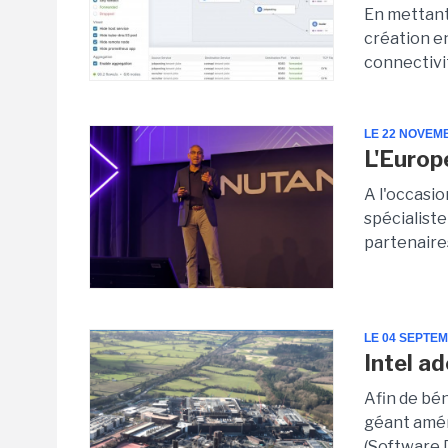
En mettant 
création en
connectivit
LE 22 NOVEM
L'Europ
A l'occasi
spécialist
partenaires
LE 04 SEPTE
Intel a
Afin de bé
géant améri
(Software 