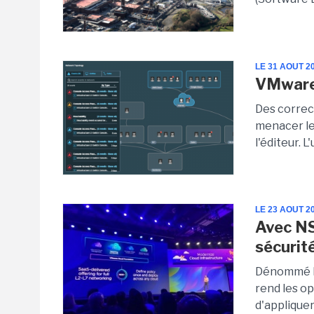
LE 31 AOUT 2
VMware 
Des correc
menacer le
l'éditeur. L
LE 23 AOUT 2
Avec NS
sécurit
Dénommé N
rend les o
d'appliquer