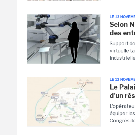
LE 13 NOVEM
Selon N
des ent
Support des
virtuelle t
industriell
LE 12 NOVEM
Le Pala
d'un ré
L'opérateu
équiper les
Congrès de 