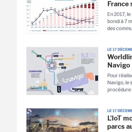
France 
En 2017, l
bondi à 7 m
des commun
LE 17 DÉCEM
Worldli
Navigo
Pour réali
Navigo, le 
procédure d
LE 17 DÉCEM
L'IoT m
parcs a