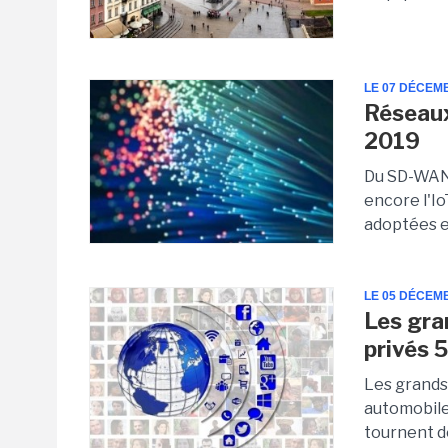
LE 07 DÉCEM
Réseaux
2019
Du SD-WAN,
encore l'I
adoptées e
LE 05 DÉCEM
Les gra
privés 
Les grands 
automobil
tournent de