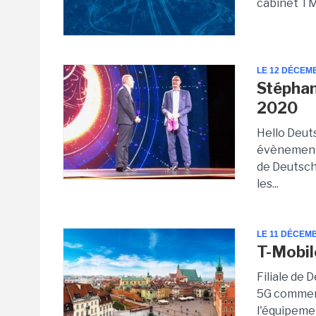
cabinet TM
LE 12 DÉCEM
Stéphan
2020
Hello Deut
évènement 
de Deutsch
les...
LE 11 DÉCEM
T-Mobil
Filiale de
5G commerc
l'équipeme