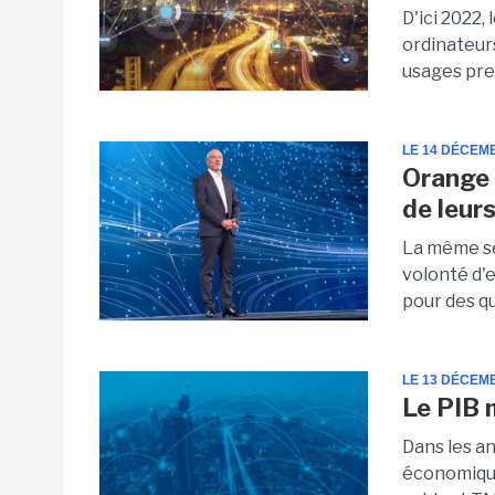
D'ici 2022,
ordinateur
usages pre
LE 14 DÉCEM
Orange 
de leur
La même se
volonté d'
pour des qu
LE 13 DÉCEM
Le PIB 
Dans les a
économique