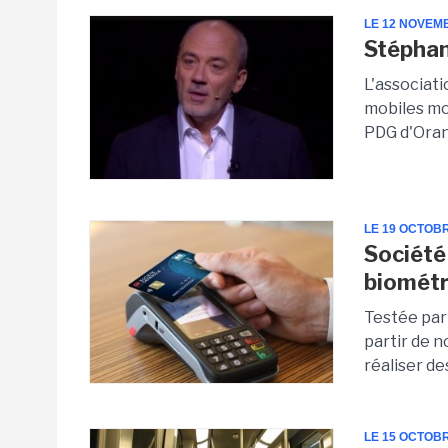
LE 12 NOVEM
Stéphan
L'associat
mobiles mo
PDG d'Orang
LE 19 OCTOB
Société
biométr
Testée par
partir de 
réaliser de
LE 15 OCTOB