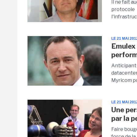
Il ne fait
protocole 
l'infrastru
LE 21 MAI 201
Emulex 
perfor
Anticipant
datacenter
Myricom po
LE 21 MAI 201
Une pe
par la 
Faire bouge
force de la 