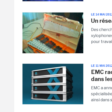
LE 14 MAI 201
Un rése
Des cherche
xylophones
pour travai
LE 11 MAI 201
EMC rac
dans les
EMC a anno
spécialisée
ainsi dans 