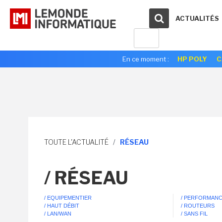
ACTUALITÉS
En ce moment :
HP POLY
C
TOUTE L'ACTUALITÉ
/
RÉSEAU
/ RÉSEAU
/ EQUIPEMENTIER
/ PERFORMAN
/ HAUT DÉBIT
/ ROUTEURS
/ LAN/WAN
/ SANS FIL