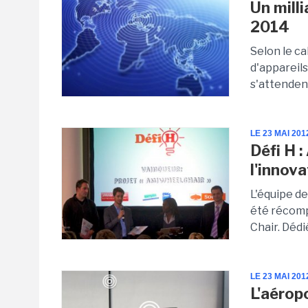
Un milli
2014
Selon le ca
d'appareils
s'attenden
LE 23 MAI 201
Défi H 
l'innov
L'équipe d
été récomp
Chair. Dédi
LE 23 MAI 201
L'aérop