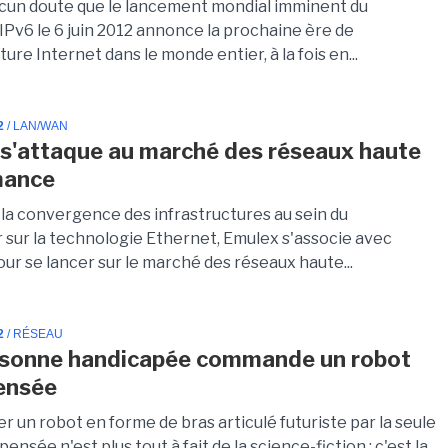
 aucun doute que le lancement mondial imminent du
IPv6 le 6 juin 2012 annonce la prochaine ère de
cture Internet dans le monde entier, à la fois en...
2
/ LAN/WAN
s'attaque au marché des réseaux haute
mance
 la convergence des infrastructures au sein du
 sur la technologie Ethernet, Emulex s'associe avec
ur se lancer sur le marché des réseaux haute...
2
/ RÉSEAU
rsonne handicapée commande un robot
pensée
r un robot en forme de bras articulé futuriste par la seule
pensée n'est plus tout à fait de la science-fiction : c'est la