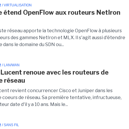
2
/ VIRTUALISATION
 étend OpenFlow aux routeurs NetIron
iste réseau apporte la technologie OpenFlow à plusieurs
teurs des gammes NetIron et MLX. Il s'agit aussi d'étendre
e dans le domaine du SDN ou...
2
/ LAN/WAN
-Lucent renoue avec les routeurs de
e réseau
cent revient concurrencer Cisco et Juniper dans les
e coeurs de réseau. Sa première tentative, infructueuse,
eur date d'il y a 10 ans. Mais le...
2
/ SANS FIL