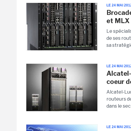
LE 24 MAI 201
Brocade
et MLX
Le spécial
de ses rou
sa stratégi
LE 24 MAI 201
Alcatel
coeur d
Alcatel-Lu
routeurs d
dans le sect
LE 24 MAI 201