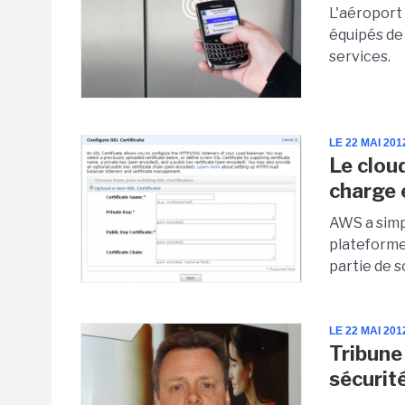
L'aéroport
équipés de
services.
LE 22 MAI 201
Le clou
charge 
AWS a simpl
plateforme
partie de s
LE 22 MAI 201
Tribune
sécurit