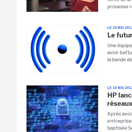
prouesse ré
LE 18 MAI 201
Le futu
Une équipe 
avoir battu
la bande de
LE 18 MAI 201
HP lanc
réseaux
Après avoir
entreprises
baptisée S