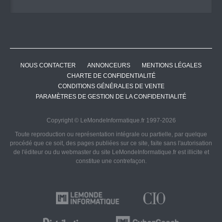
NOUS CONTACTER
ANNONCEURS
MENTIONS LÉGALES
CHARTE DE CONFIDENTIALITÉ
CONDITIONS GÉNÉRALES DE VENTE
PARAMÈTRES DE GESTION DE LA CONFIDENTIALITÉ
Copyright © LeMondeInformatique.fr 1997-2026
Toute reproduction ou représentation intégrale ou partielle, par quelque
procédé que ce soit, des pages publiées sur ce site, faite sans l'autorisation
de l'éditeur ou du webmaster du site LeMondeInformatique.fr est illicite et
constitue une contrefaçon.