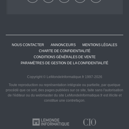
NOUS CONTACTER
ANNONCEURS
MENTIONS LÉGALES
CHARTE DE CONFIDENTIALITÉ
CONDITIONS GÉNÉRALES DE VENTE
PARAMÈTRES DE GESTION DE LA CONFIDENTIALITÉ
Copyright © LeMondeInformatique.fr 1997-2026
Toute reproduction ou représentation intégrale ou partielle, par quelque
procédé que ce soit, des pages publiées sur ce site, faite sans l'autorisation
de l'éditeur ou du webmaster du site LeMondeInformatique.fr est illicite et
constitue une contrefaçon.