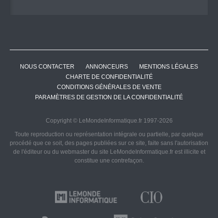
NOUS CONTACTER
ANNONCEURS
MENTIONS LÉGALES
CHARTE DE CONFIDENTIALITÉ
CONDITIONS GÉNÉRALES DE VENTE
PARAMÈTRES DE GESTION DE LA CONFIDENTIALITÉ
Copyright © LeMondeInformatique.fr 1997-2026
Toute reproduction ou représentation intégrale ou partielle, par quelque
procédé que ce soit, des pages publiées sur ce site, faite sans l'autorisation
de l'éditeur ou du webmaster du site LeMondeInformatique.fr est illicite et
constitue une contrefaçon.