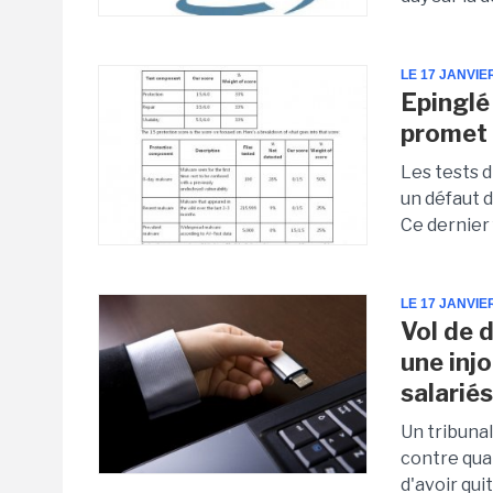
LE 17 JANVIE
Epinglé 
promet 
Les tests 
un défaut d
Ce dernier 
LE 17 JANVIE
Vol de 
une inj
salarié
Un tribuna
contre qua
d'avoir qui