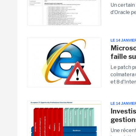
Un certain 
d'Oracle p
LE 14 JANVIE
Microso
faille su
Le patch pu
colmatera u
et 8 d'Inte
LE 14 JANVIE
Investi
gestion
Une récent