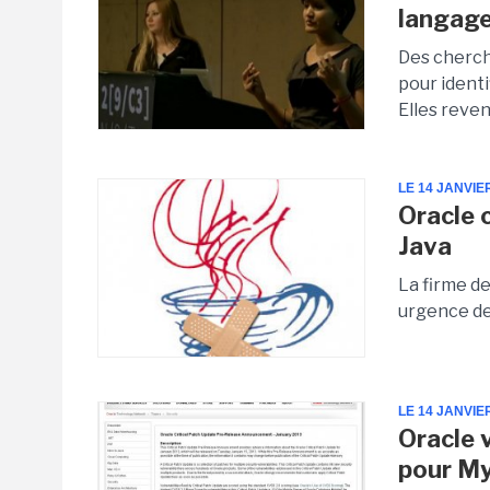
langag
Des cherch
pour ident
Elles reve
LE 14 JANVIE
Oracle c
Java
La firme d
urgence des
LE 14 JANVIE
Oracle v
pour M