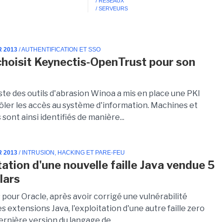
/ RÉSEAUX
/ SERVEURS
R 2013
/ AUTHENTIFICATION ET SSO
hoisit Keynectis-OpenTrust pour son
ste des outils d'abrasion Winoa a mis en place une PKI
ôler les accès au système d'information. Machines et
s sont ainsi identifiés de manière...
R 2013
/ INTRUSION, HACKING ET PARE-FEU
tation d'une nouvelle faille Java vendue 5
lars
pour Oracle, après avoir corrigé une vulnérabilité
s extensions Java, l'exploitation d'une autre faille zero
dernière version du langage de...