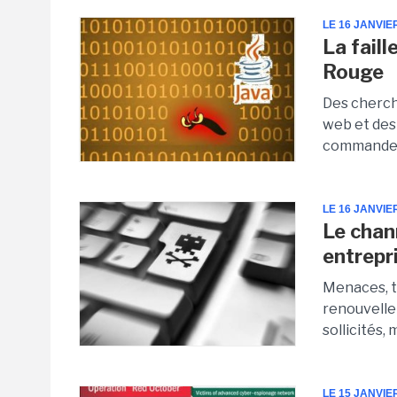
LE 16 JANVIE
La fail
Rouge
Des cherche
web et des
commande e
LE 16 JANVIE
Le chan
entrepr
Menaces, te
renouvelle
sollicités,
LE 15 JANVIE