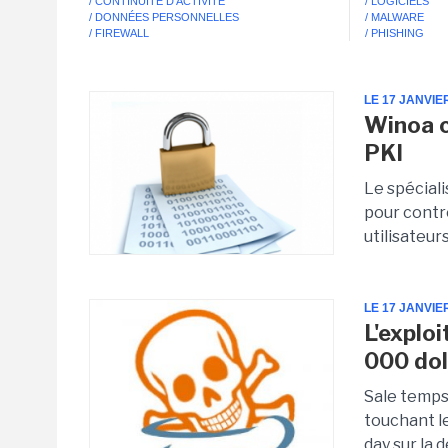
/ CONTINUITÉ D'ACTIVITÉ
/ LOGICIELS
/ DONNÉES PERSONNELLES
/ MALWARE
/ FIREWALL
/ PHISHING
LE 17 JANVIE
Winoa c
PKI
Le spéciali
pour contr
utilisateur
LE 17 JANVIE
L'exploi
000 dol
Sale temps 
touchant le
day sur la 