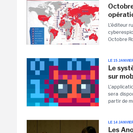
Octobre
opérati
L'éditeur r
cyberespio
Octobre Rou
LE 15 JANVIE
Le syst
sur mob
L'applicat
sera dispo
partir de m
LE 14 JANVIE
Les Ano