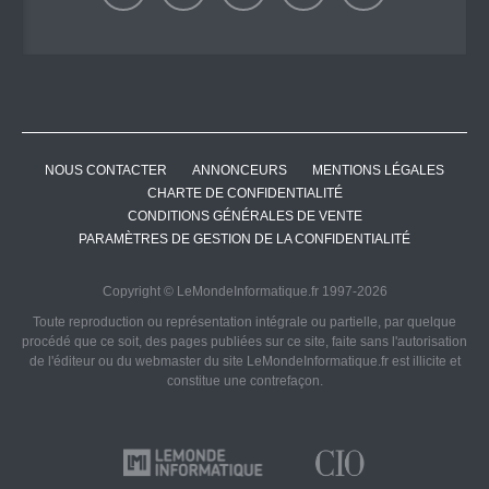
NOUS CONTACTER
ANNONCEURS
MENTIONS LÉGALES
CHARTE DE CONFIDENTIALITÉ
CONDITIONS GÉNÉRALES DE VENTE
PARAMÈTRES DE GESTION DE LA CONFIDENTIALITÉ
Copyright © LeMondeInformatique.fr 1997-2026
Toute reproduction ou représentation intégrale ou partielle, par quelque
procédé que ce soit, des pages publiées sur ce site, faite sans l'autorisation
de l'éditeur ou du webmaster du site LeMondeInformatique.fr est illicite et
constitue une contrefaçon.