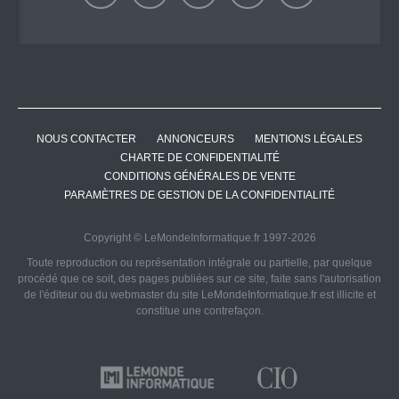
NOUS CONTACTER
ANNONCEURS
MENTIONS LÉGALES
CHARTE DE CONFIDENTIALITÉ
CONDITIONS GÉNÉRALES DE VENTE
PARAMÈTRES DE GESTION DE LA CONFIDENTIALITÉ
Copyright © LeMondeInformatique.fr 1997-2026
Toute reproduction ou représentation intégrale ou partielle, par quelque
procédé que ce soit, des pages publiées sur ce site, faite sans l'autorisation
de l'éditeur ou du webmaster du site LeMondeInformatique.fr est illicite et
constitue une contrefaçon.