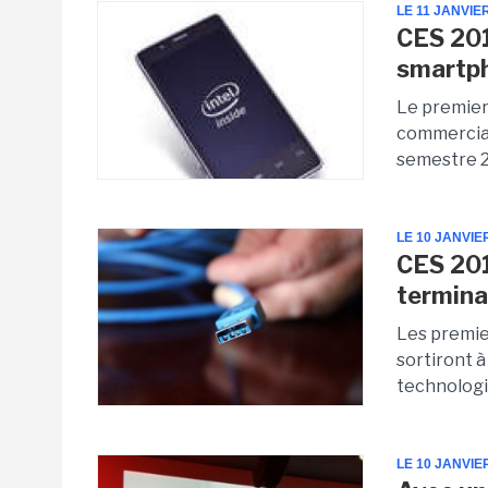
LE 11 JANVIE
CES 201
smartp
Le premier
commercial
semestre 2
LE 10 JANVIE
CES 2012
termina
Les premie
sortiront à
technologi
LE 10 JANVIE