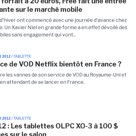
forfait à 20 euros, Free fait une entrée
ante sur le marché mobile
 d'hiver ont commencé avec une journée d'avance chez
e. Un Xavier Niel en grande forme a en effet dévoilé des
biles sans engagement qui vont...
R 2012
/ TABLETTE
ice de VOD Netflix bientôt en France ?
vre les vannes de son service de VOD au Royaume-Uni et
 en attendant de se lancer en France.
R 2012
/ TABLETTE
2 : Les tablettes OLPC XO-3 à 100 $
es sur le salon