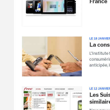
France
LE 18 JANVIE
La cons
L'Institute
consumérisa
anticipée, 
LE 12 JANVIE
Les Sui
similair