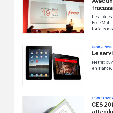
Avec un 
fracass
Les soldes
Free Mobil
forfaits mo
LE 09 JANVIE
Le serv
Netflix ou
en Irlande,
LE 09 JANVIE
CES 201
attendu