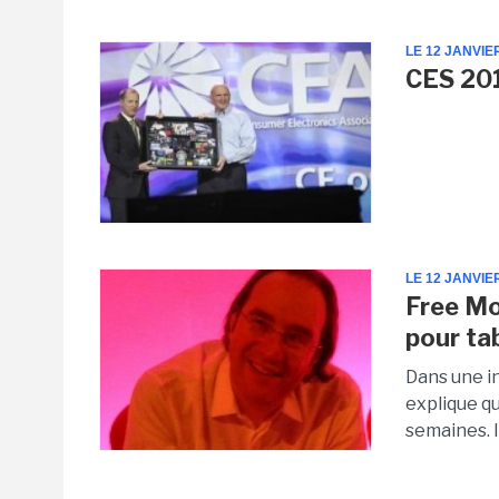
LE 12 JANVIE
CES 201
LE 12 JANVIE
Free Mo
pour ta
Dans une i
explique qu
semaines. I