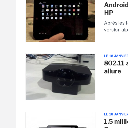
Android
HP
Après les 
version alp
LE 18 JANVIE
802.11 a
allure
LE 18 JANVIE
1,5 mil