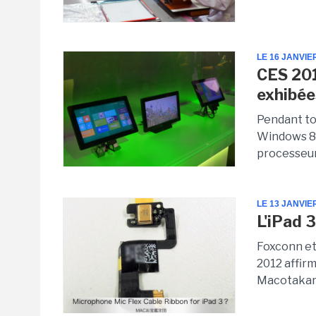
LE 16 JANVIE
CES 201
exhibée
Pendant to
Windows 8 a
processeur 
LE 13 JANVIE
L'iPad 3
Foxconn et
2012 affir
Macotakara