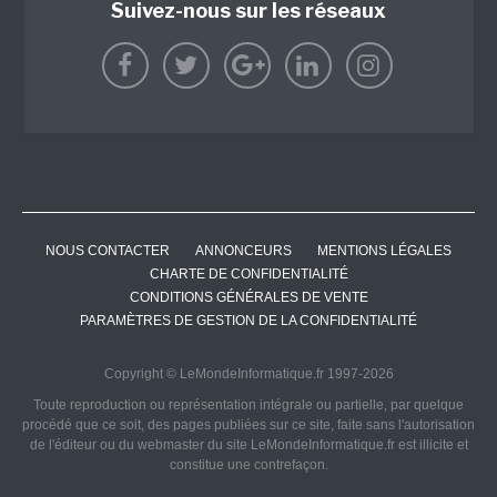
Suivez-nous sur les réseaux
NOUS CONTACTER
ANNONCEURS
MENTIONS LÉGALES
CHARTE DE CONFIDENTIALITÉ
CONDITIONS GÉNÉRALES DE VENTE
PARAMÈTRES DE GESTION DE LA CONFIDENTIALITÉ
Copyright © LeMondeInformatique.fr 1997-2026
Toute reproduction ou représentation intégrale ou partielle, par quelque
procédé que ce soit, des pages publiées sur ce site, faite sans l'autorisation
de l'éditeur ou du webmaster du site LeMondeInformatique.fr est illicite et
constitue une contrefaçon.